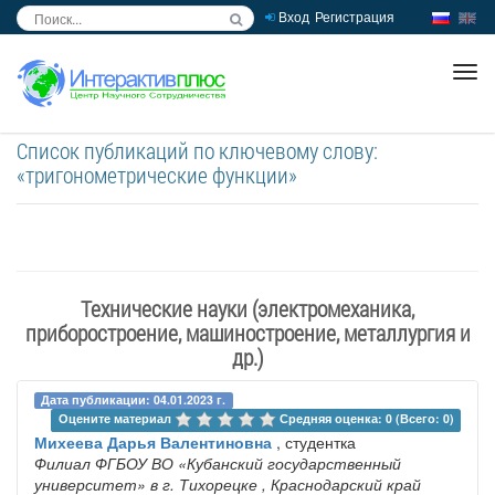
Вход
Регистрация
inc
ра
Список публикаций по ключевому слову:
«тригонометрические функции»
Технические науки (электромеханика,
приборостроение, машиностроение, металлургия и
др.)
Дата публикации: 04.01.2023 г.
Оцените материал 
Средняя оценка: 0 (Всего: 0)
Михеева Дарья Валентиновна
, студентка
Филиал ФГБОУ ВО «Кубанский государственный
университет» в г. Тихорецке
, Краснодарский край