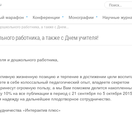
u
ый марафон
Конференции
Монографии
Научные журн
ошкольного работника, а также с Днем...
ного работника, а также с Днем учителя!
ля и дошкольного работника,
ктивную жизненную позицию и терпение в достижении цели воспит
ете в себе колоссальный педагогический опыт, владеете секретом
 принесут огромную пользу, а мы Вам поможем делится накопленн
у 10% на все публикации в период с 21 сентября по 5 октября 2015
м надежду на дальнейшее плодотворное сотрудничество.
удничества «Интерактив плюс»