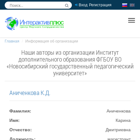
Вход
Регистрация
inc
ра
Главная
Информация об организации
Наши авторы из организации Институт
дополнительного образования ФГБОУ ВО
«Новосибирский государственный педагогический
университет»
Аниченкова К.Д.
Фамилия:
Аниченкова
Имя:
Карина
Отчество:
Дмитриевна
Должность:
магистрант