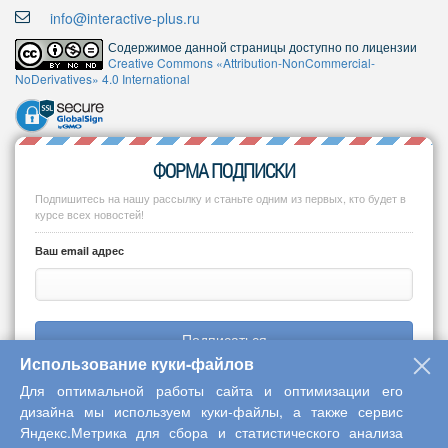
info@interactive-plus.ru
Содержимое данной страницы доступно по лицензии
Creative Commons «Attribution-NonCommercial-
NoDerivatives» 4.0 International
ФОРМА ПОДПИСКИ
Подпишитесь на нашу рассылку и станьте одним из первых, кто будет в
курсе всех новостей!
Ваш email адрес
Подписаться
Использование куки-файлов
Для оптимальной работы сайта и оптимизации его
дизайна мы используем куки-файлы, а также сервис
Яндекс.Метрика для сбора и статистического анализа
Copyright © 2013-2026 Центр научного сотрудничества «Интерактив