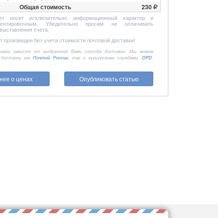
Общая стоимость
230
ет носит исключительно информационный характер и
иентировочным. Убедительно просим не оплачивать
выставления счета.
 произведен без учета стоимости почтовой доставки!
авки зависит от выбранного Вами способа доставки. Мы можем
 доставку как
Почтой России
, так и курьерскими службами:
DPD
,
нее о ценах
Опубликовать статью