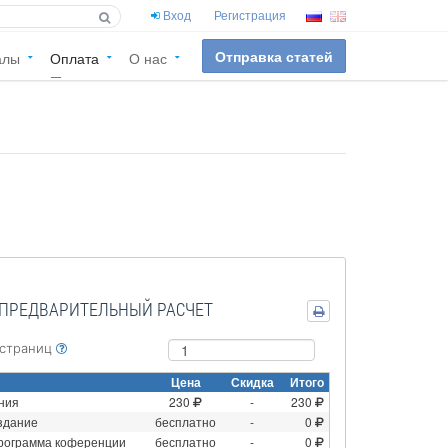
Вход
Регистрация
Отправка статей
алы
Оплата
О нас
ПРЕДВАРИТЕЛЬНЫЙ РАСЧЕТ
 страниц
Цена
Скидка
Итого
ния
230
-
230
здание
бесплатно
-
0
рограмма коференции
бесплатно
-
0