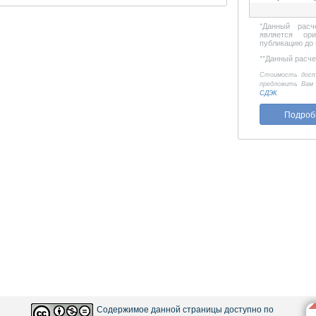
*
Данный расч
является ор
публикацию до 
**
Данный расчет
Стоимость дост
предложить Вам
СДЭК
.
Подроб
Содержимое данной страницы доступно по