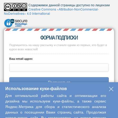
Содержимое данной страницы доступно по лицензии
Creative Commons «Attribution-NonCommercial-
NoDerivatives» 4.0 International
ФОРМА ПОДПИСКИ
Подпишитесь на нашу рассылку и станьте одним из первых, кто будет в
курсе всех новостей!
Ваш email адрес
Подписаться
Использование куки-файлов
Для оптимальной работы сайта и оптимизации его
дизайна мы используем куки-файлы, а также сервис
Яндекс.Метрика для сбора и статистического анализа
Copyright © 2013-2026 Центр научного сотрудничества «Интерактив
данных о посещении Вами страниц сайта. Продолжая
плюс»
использовать сайт, Вы соглашаетесь на использование