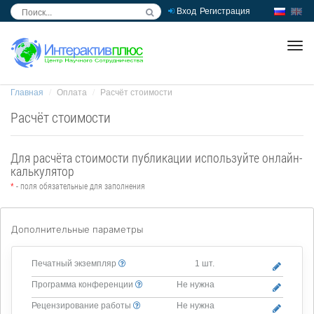
Вход
Регистрация
inc
ра
Главная
Оплата
Расчёт стоимости
Расчёт стоимости
Для расчёта стоимости публикации используйте онлайн-
калькулятор
*
- поля обязательные для заполнения
Дополнительные параметры
Печатный экземпляр
1 шт.
Программа конференции
Не нужна
Рецензирование работы
Не нужна