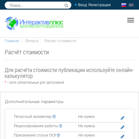
Вход
Регистрация
inc
ра
Главная
Оплата
Расчёт стоимости
Расчёт стоимости
Для расчёта стоимости публикации используйте онлайн-
калькулятор
*
- поля обязательные для заполнения
Дополнительные параметры
Печатный экземпляр
Не нужен
Рецензирование работы
Не нужна
Присвоение статье DOI
Не нужно