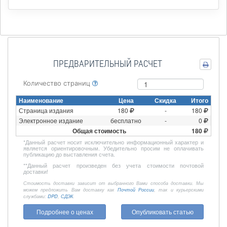
ПРЕДВАРИТЕЛЬНЫЙ РАСЧЕТ
Количество страниц
Наименование
Цена
Скидка
Итого
Страница издания
180
-
180
Электронное издание
бесплатно
-
0
Общая стоимость
180
*
Данный расчет носит исключительно информационный характер и
является ориентировочным. Убедительно просим не оплачивать
публикацию до выставления счета.
**
Данный расчет произведен без учета стоимости почтовой
доставки!
Стоимость доставки зависит от выбранного Вами способа доставки. Мы
можем предложить Вам доставку как
Почтой России
, так и курьерскими
службами:
DPD
,
СДЭК
.
Подробнее о ценах
Опубликовать статью