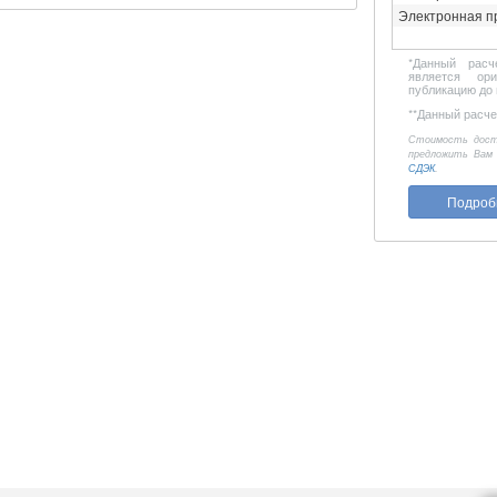
Электронная п
*
Данный расч
является ор
публикацию до 
**
Данный расчет
Стоимость дост
предложить Вам
СДЭК
.
Подроб