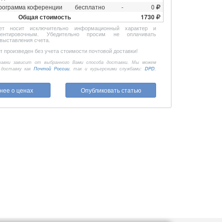
рограмма коференции
бесплатно
-
0
Общая стоимость
1730
ет носит исключительно информационный характер и
иентировочным. Убедительно просим не оплачивать
выставления счета.
 произведен без учета стоимости почтовой доставки!
авки зависит от выбранного Вами способа доставки. Мы можем
 доставку как
Почтой России
, так и курьерскими службами:
DPD
,
нее о ценах
Опубликовать статью