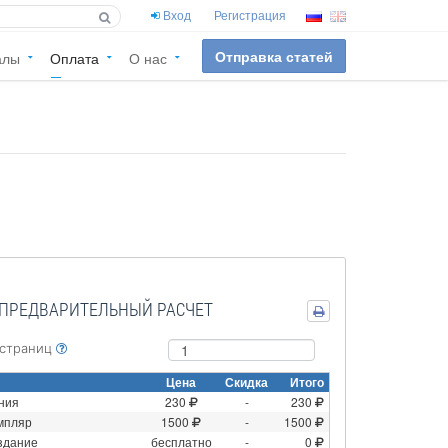
Вход
Регистрация
Отправка статей
алы
Оплата
О нас
ПРЕДВАРИТЕЛЬНЫЙ РАСЧЕТ
 страниц
Цена
Скидка
Итого
ния
230
-
230
мпляр
1500
-
1500
здание
бесплатно
-
0