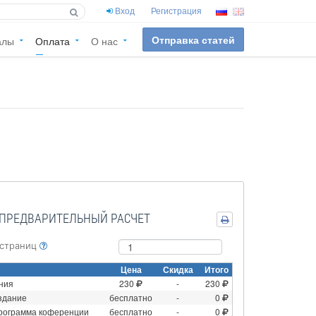
Вход
Регистрация
Отправка статей
алы
Оплата
О нас
ПРЕДВАРИТЕЛЬНЫЙ РАСЧЕТ
 страниц
Цена
Скидка
Итого
ния
230
-
230
здание
бесплатно
-
0
рограмма коференции
бесплатно
-
0