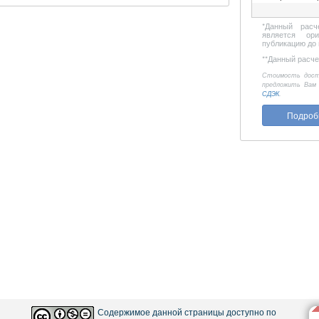
*
Данный расч
является ор
публикацию до 
**
Данный расчет
Стоимость дост
предложить Вам
СДЭК
.
Подроб
Содержимое данной страницы доступно по