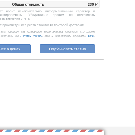
Общая стоимость
230
ет носит исключительно информационный характер и
иентировочным. Убедительно просим не оплачивать
выставления счета.
 произведен без учета стоимости почтовой доставки!
авки зависит от выбранного Вами способа доставки. Мы можем
 доставку как
Почтой России
, так и курьерскими службами:
DPD
,
нее о ценах
Опубликовать статью