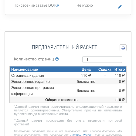
Присвоение статье DOI
Не нужно
ПРЕДВАРИТЕЛЬНЫЙ РАСЧЕТ
Количество страниц
Наименование
Цена
Скидка
Итого
Страница издания
110
-
110
Электронное издание
бесплатно
-
0
Электронная программа
бесплатно
-
0
коференции
Общая стоимость
110
*
Данный расчет носит исключительно информационный характер и
является ориентировочным. Убедительно просим не оплачивать
публикацию до выставления счета.
**
Данный расчет произведен без учета стоимости почтовой
доставки!
Стоимость доставки зависит от выбранного Вами способа доставки. Мы
можем предложить Вам доставку как
Почтой России
, так и курьерскими