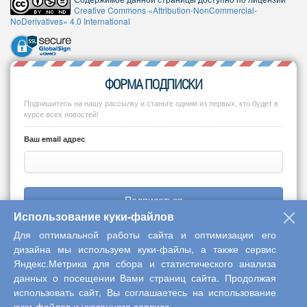
Creative Commons «Attribution-NonCommercial-
NoDerivatives» 4.0 International
ФОРМА ПОДПИСКИ
Подпишитесь на нашу рассылку и станьте одним из первых, кто будет в
курсе всех новостей!
Ваш email адрес
Подписаться
Использование куки-файлов
Для оптимальной работы сайта и оптимизации его
дизайна мы используем куки-файлы, а также сервис
Яндекс.Метрика для сбора и статистического анализа
Copyright © 2013-2026 Центр научного сотрудничества «Интерактив
данных о посещении Вами страниц сайта. Продолжая
плюс»
использовать сайт, Вы соглашаетесь на использование
куки-файлов и указанного сервиса.