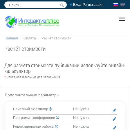
Вход
Регистрация
inc
ра
Главная
Оплата
Расчёт стоимости
Расчёт стоимости
Для расчёта стоимости публикации используйте онлайн-
калькулятор
*
- поля обязательные для заполнения
Дополнительные параметры
Печатный экземпляр
Не нужен
Программа конференции
Не нужна
Рецензирование работы
Не нужна