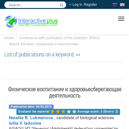
Log in
Register
inc
ра
Home
Conference with publication of the collection [RSCI]
Школа XXI века: тенденции и перспективы
List of publications on a keyword: «»
Физическое воспитание и здоровьесберегающая
деятельность
Publication date: 04.03.2015
Evaluate the material 
Average score: 3 (Всего: 2)
Nataliia B. Lukmanova
, candidate of biological sciences
Iuliia V. Iadovina
FGAOU VO "Severnyi (Arkticheskii) federal'nyi universitet im.