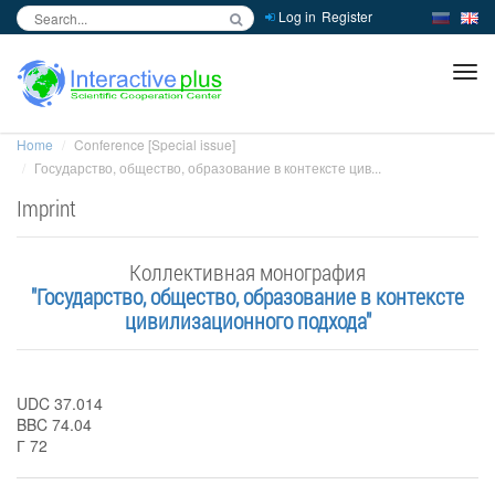
Log in
Register
inc
ра
Home
Conference [Special issue]
Государство, общество, образование в контексте цив...
Imprint
Коллективная монография
"Государство, общество, образование в контексте
цивилизационного подхода"
UDC 37.014
BBC 74.04
Г 72