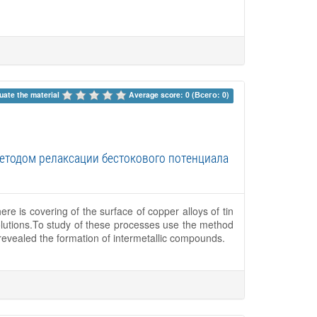
uate the material 
Average score: 0 (Всего: 0)
етодом релаксации бестокового потенциала
here is covering of the surface of copper alloys of tin
olutions.To study of these processes use the method
at revealed the formation of intermetallic compounds.