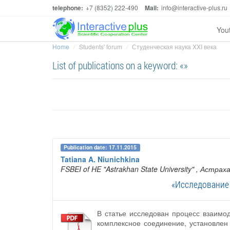
telephone:
+7 (8352) 222-490
Mail:
info@interactive-plus.ru
You
Home
Students' forum
Студенческая наука XXI века
List of publications on a keyword: «»
Publication date: 17.11.2015
Tatiana A. Niunichkina
FSBEI of HE "Astrakhan State University"
, Астраха
«Исследование 
В статье исследован процесс взаимод
комплексное соединение, установлен