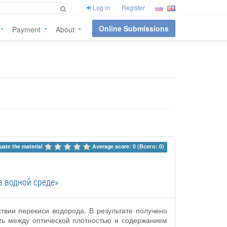
Log in
Register
Online Submissions
Payment
About
uate the material 
Average score: 0 (Всего: 0)
в водной среде»
ствии перекиси водорода. В результате получено
сть между оптической плотностью и содержанием