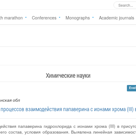
th marathon
Conferences
Monographs
Academic journals
Химические науки
Eval
нская обл
процессов взаимодействия папаверина с ионами хрома (III) 
ействия папаверина гидрохлорида с ионами хрома (III) в присут
 его состав, условия образования. Выявлена линейная зависимо