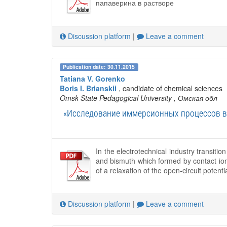
папаверина в растворе
Discussion platform
|
Leave a comment
Publication date: 30.11.2015
Tatiana V. Gorenko
Boris I. Brianskii
, candidate of chemical sciences
Omsk State Pedagogical University
, Омская обл
«Исследование иммерсионных процессов в 
In the electrotechnical industry transitio
and bismuth which formed by contact ion
of a relaxation of the open-circuit potent
Discussion platform
|
Leave a comment