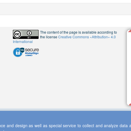
The content of the page is available according to
the license
Creative Commons «Attribution» 4.0
International
ce and design as well as special service to collect and analyze data a