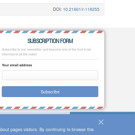
DOI:
10.21661/r-118255
SUBSCRIPTION FORM
Subscribe to our newsletter and become one of the first to be
informed of all the news!
Your email address
Subscribe
bout pages visitors. By continuing to browse this