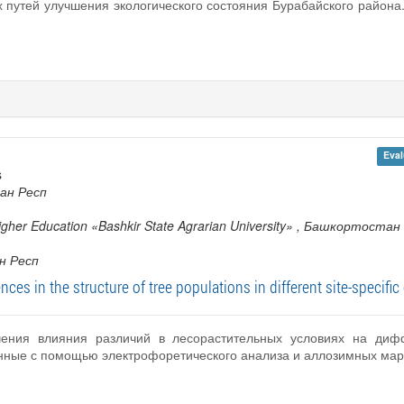
х путей улучшения экологического состояния Бурабайского района
Eval
s
ан Респ
Higher Education «Bashkir State Agrarian University»
, Башкортостан
н Респ
nces in the structure of tree populations in different site-specifi
учения влияния различий в лесорастительных условиях на д
нные с помощью электрофоретического анализа и аллозимных мар