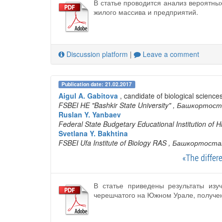
В статье проводится анализ вероятны
жилого массива и предприятий.
Discussion platform
|
Leave a comment
Publication date: 21.02.2017
Aigul A. Gabitova
, candidate of biological science
FSBEI HE "Bashkir State University"
, Башкортост
Ruslan Y. Yanbaev
Federal State Budgetary Educational Institution of 
Svetlana Y. Bakhtina
FSBEI Ufa Institute of Biology RAS
, Башкортоста
«The differe
В статье приведены результаты из
черешчатого на Южном Урале, получе