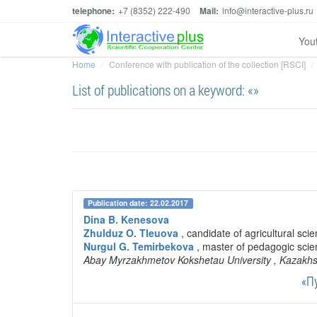
telephone:
+7 (8352) 222-490
Mail:
info@interactive-plus.ru
You
Home
Conference with publication of the collection [RSCI]
List of publications on a keyword: «»
Publication date: 22.02.2017
Dina B. Kenesova
Zhulduz O. Tleuova
, candidate of agricultural sci
Nurgul G. Temirbekova
, master of pedagogic sci
Abay Myrzakhmetov Kokshetau University
, Kazakh
«П