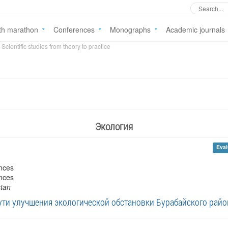
th marathon
Conferences
Monographs
Academic journals
Scientific studies from theory to practice
Экология
Eval
ences
ences
stan
ути улучшения экологической обстановки Бурабайского райо