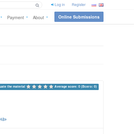
Log in
Register
Online Submissions
Payment
About
uate the material 
Average score: 0 (Всего: 0)
на»