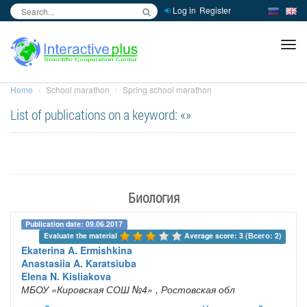
Log in
Register
inc
ра
Home
School marathon
Spring school marathon
List of publications on a keyword: «»
Биология
Publication date: 09.06.2017
Evaluate the material 
Average score: 3 (Всего: 2)
Ekaterina A. Ermishkina
Anastasiia A. Karatsiuba
Elena N. Kisliakova
МБОУ «Кировская СОШ №4»
, Ростовская обл