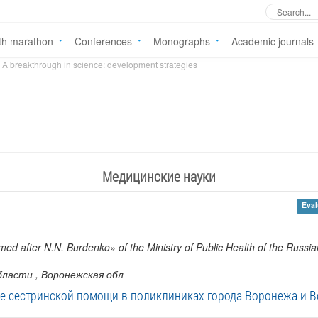
th marathon
Conferences
Monographs
Academic journals
A breakthrough in science: development strategies
Медицинские науки
Eval
ed after N.N. Burdenko» of the Ministry of Public Health of the Russi
бласти
, Воронежская обл
е сестринской помощи в поликлиниках города Воронежа и В