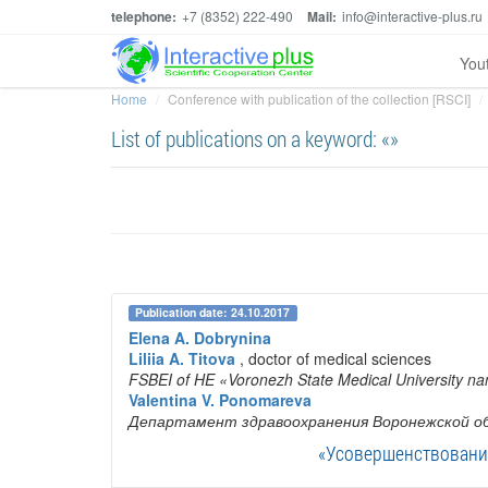
telephone:
+7 (8352) 222-490
Mail:
info@interactive-plus.ru
You
Home
Conference with publication of the collection [RSCI]
List of publications on a keyword: «»
Publication date: 24.10.2017
Elena A. Dobrynina
Liliia A. Titova
, doctor of medical sciences
FSBEI of HE «Voronezh State Medical University nam
Valentina V. Ponomareva
Департамент здравоохранения Воронежской о
«Усовершенствовани