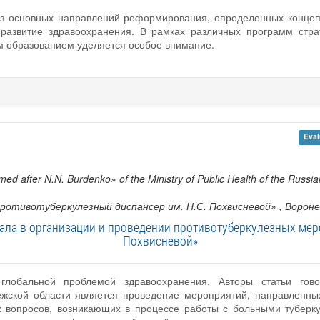
 из основных направлений реформирования, определенных конце
 развитие здравоохранения. В рамках различных программ стра
м образованием уделяется особое внимание.
Eval
ed after N.N. Burdenko» of the Ministry of Public Health of the Russi
ротивотуберкулезный диспансер им. Н.С. Похвисневой»
, Ворон
ала в организации и проведении противотуберкулезных мер
Похвисневой»
 глобальной проблемой здравоохранения. Авторы статьи го
ежской области является проведение мероприятий, направленны
 вопросов, возникающих в процессе работы с больными туберку