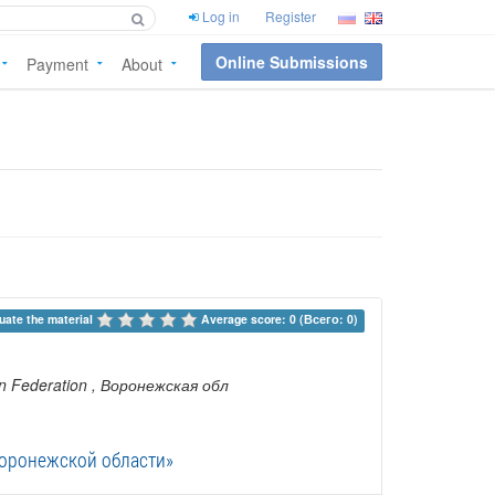
Log in
Register
Online Submissions
Payment
About
uate the material 
Average score: 0 (Всего: 0)
an Federation
, Воронежская обл
оронежской области»