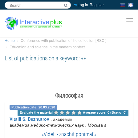
Log in
Register
inc
ра
Home
Conference with publication of the collection [RSCI]
Education and science in the modern context
List of publications on a keyword: «»
Философия
Publication date: 20.03.2020
Evaluate the material 
Average score: 0 (Всего: 0)
Vitalii S. Beznutrov
, академик
академия медико-технических наук
, Москва г
«Videt' - znachit ponimat'»