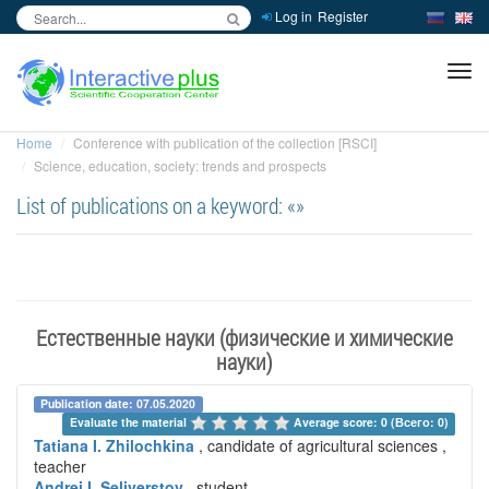
Log in
Register
inc
ра
Home
Conference with publication of the collection [RSCI]
Science, education, society: trends and prospects
List of publications on a keyword: «»
Естественные науки (физические и химические
науки)
Publication date: 07.05.2020
Evaluate the material 
Average score: 0 (Всего: 0)
Tatiana I. Zhilochkina
, candidate of agricultural sciences ,
teacher
Andrei I. Seliverstov
, student