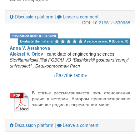
Discussion platform
|
Leave a comment
DOI:
10.21661/r-530988
Publication date: 07.04.2020
Evaluate the material 
Average score: 0 (Всего: 0)
Anna V. Astakhova
Aleksei V. Orlov
, candidate of engineering sciences
Sterlitamakskii filial FGBOU VO "Bashkirskii gosudarstvennyi
universitet"
, Башкортостан Респ
«Razvitie radio»
В статье рассматривается путь становления
радио в истории. Автором проанализировано
значение радио в современном мире.
Discussion platform
|
Leave a comment