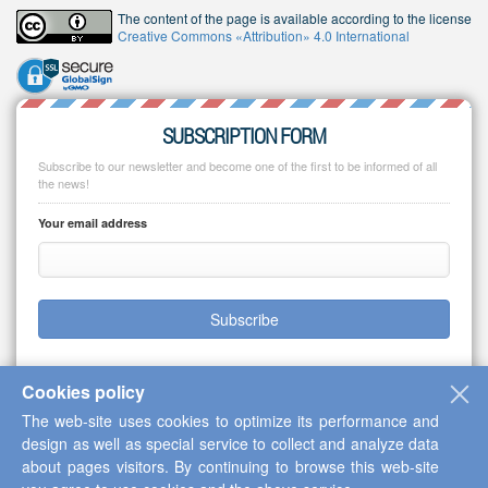
The content of the page is available according to the license
Creative Commons «Attribution» 4.0 International
SUBSCRIPTION FORM
Subscribe to our newsletter and become one of the first to be informed of all
the news!
Your email address
Subscribe
Cookies policy
The web-site uses cookies to optimize its performance and
Copyright © 2013-2026 Scientific Cooperation Center "Interactive Plus"
design as well as special service to collect and analyze data
about pages visitors. By continuing to browse this web-site