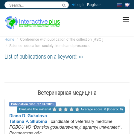
Log in
Register
inc
ра
Home
Conference with publication of the collection [RSCI]
Science, education, society: trends and prospects
List of publications on a keyword: «»
Ветеринарная медицина
Publication date: 27.04.2020
Evaluate the material 
Average score: 0 (Всего: 0)
Diana D. Gukalova
Tatiana P. Shubina
, candidate of veterinary medicine
FGBOU VO "Donskoi gosudarstvennyi agrarnyi universitet"
,
Ростовская обл