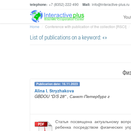
telephone:
+7 (8352) 222-490
Mail:
info@interactive-plus.ru
You
Home
Conference with publication of the collection [RSCI]
List of publications on a keyword: «»
Физ
Publication date: 16.11.2023
Alina I. Stryzhakova
GBDOU "D/S 28"
, Санкт-Петербург г
Статья посвящена актуальному вопро
ребенка посредством физических уп