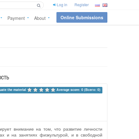
Log in
Register
Online Submissions
Payment
About
ость
uate the material 
Average score: 0 (Всего: 0)
ирует внимание на том, что развитие личности
х и на занятиях физкультурой, и в свободной