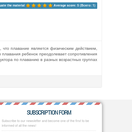
uate the material 
Average score: 5 (Всего: 1)
, что плавание является физическим действием,
 плавания ребенок преодолевает сопротивления
уктора по плаванию в разных возрастных группах
SUBSCRIPTION FORM
Subscribe to our newsletter and become one of the first to be
informed of all the news!