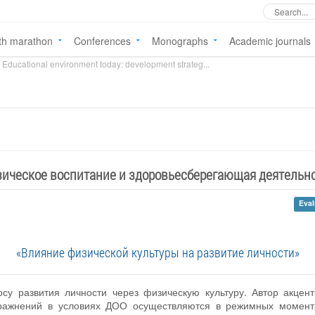
th marathon
Conferences
Monographs
Academic journals
Educational environment today: development strateg...
ическое воспитание и здоровьесберегающая деятельн
Eval
«Влияние физической культуры на развитие личности»
су развития личности через физическую культуру. Автор акцент
ражнений в условиях ДОО осуществляются в режимных момента