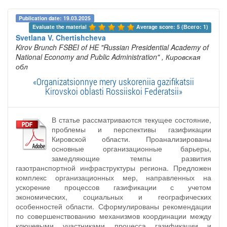
Publication date: 19.03.2025
Evaluate the material 
Average score: 5 (Всего: 1)
Svetlana V. Chertishcheva
Kirov Brunch FSBEI of HE "Russian Presidential Academy of
National Economy and Public Administration"
, Кировская
обл
«Organizatsionnye mery uskoreniia gazifikatsii
Kirovskoi oblasti Rossiiskoi Federatsii»
В статье рассматриваются текущее состояние,
проблемы и перспективы газификации
Кировской области. Проанализированы
основные организационные барьеры,
замедляющие темпы развития
газотранспортной инфраструктуры региона. Предложен
комплекс организационных мер, направленных на
ускорение процессов газификации с учетом
экономических, социальных и географических
особенностей области. Сформулированы рекомендации
по совершенствованию механизмов координации между
ключевыми участниками процесса газификации и