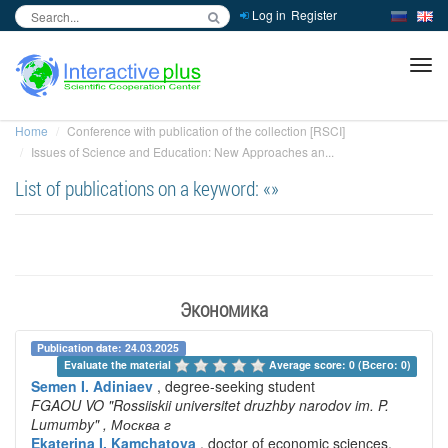
Log in
Register
inc
ра
Home
Conference with publication of the collection [RSCI]
Issues of Science and Education: New Approaches an...
List of publications on a keyword: «»
Экономика
Publication date: 24.03.2025
Evaluate the material 
Average score: 0 (Всего: 0)
Semen I. Adiniaev
, degree-seeking student
FGAOU VO "Rossiiskii universitet druzhby narodov im. P.
Lumumby"
, Москва г
Ekaterina I. Kamchatova
, doctor of economic sciences,