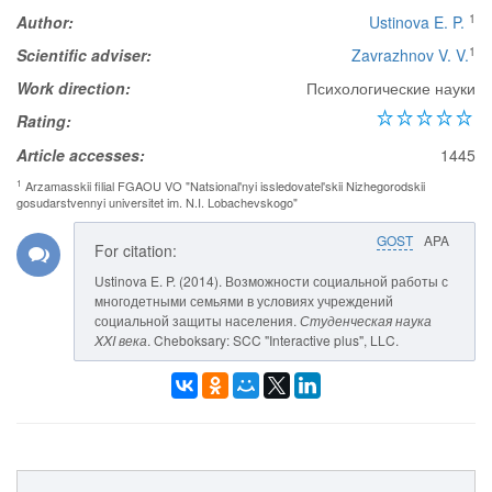
1
Author:
Ustinova E. P.
1
Scientific adviser:
Zavrazhnov V. V.
Work direction:
Психологические науки
Rating:
Article accesses:
1445
1
Arzamasskii filial FGAOU VO "Natsional'nyi issledovatel'skii Nizhegorodskii
gosudarstvennyi universitet im. N.I. Lobachevskogo"
GOST
APA
For citation:
Ustinova E. P. (2014). Возможности социальной работы с
многодетными семьями в условиях учреждений
социальной защиты населения.
Студенческая наука
XXI века
. Cheboksary: SCC "Interactive plus", LLC.