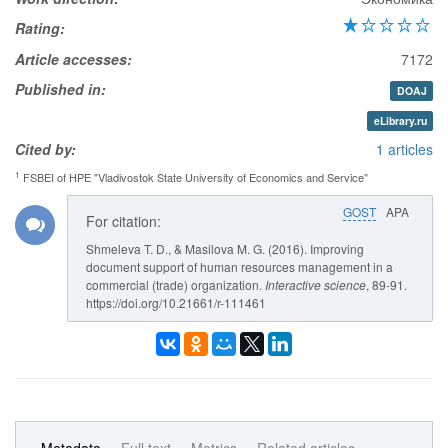
Rating:
Article accesses:
7172
Published in:
DOAJ
eLibrary.ru
Cited by:
1 articles
1
FSBEI of HPE "Vladivostok State University of Economics and Service"
GOST
APA
For citation:
Shmeleva T. D., & Masilova M. G. (2016). Improving
document support of human resources management in a
commercial (trade) organization.
Interactive science
, 89-91.
https://doi.org/10.21661/r-111461