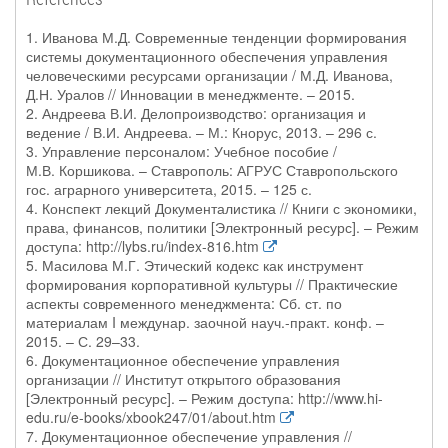
1. Иванова М.Д. Современные тенденции формирования
системы документационного обеспечения управления
человеческими ресурсами организации / М.Д. Иванова,
Д.Н. Уралов // Инновации в менеджменте. – 2015.
2. Андреева В.И. Делопроизводство: организация и
ведение / В.И. Андреева. – М.: Кнорус, 2013. – 296 с.
3. Управление персоналом: Учебное пособие /
М.В. Коршикова. – Ставрополь: АГРУС Ставропольского
гос. аграрного университета, 2015. – 125 с.
4. Конспект лекций Документалистика // Книги с экономики,
права, финансов, политики [Электронный ресурс]. – Режим
доступа: http://lybs.ru/index-816.htm
5. Масилова М.Г. Этический кодекс как инструмент
формирования корпоративной культуры // Практические
аспекты современного менеджмента: Сб. ст. по
материалам I междунар. заочной науч.-практ. конф. –
2015. – С. 29–33.
6. Документационное обеспечение управления
организации // Институт открытого образования
[Электронный ресурс]. – Режим доступа: http://www.hi-
edu.ru/e-books/xbook247/01/about.htm
7. Документационное обеспечение управления //