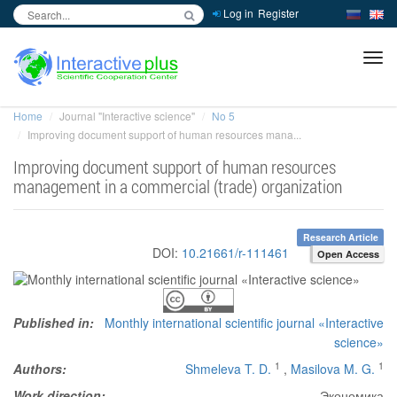
Log in
Register
inc
ра
Home
Journal "Interactive science"
No 5
Improving document support of human resources mana...
Improving document support of human resources
management in a commercial (trade) organization
Research Article
DOI:
10.21661/r-111461
Open Access
Published in:
Monthly international scientific journal «Interactive
science»
1
1
Authors:
Shmeleva T. D.
,
Masilova M. G.
Work direction:
Экономика