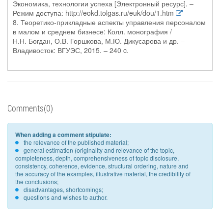
Экономика, технологии успеха [Электронный ресурс]. –
Режим доступа: http://eokd.tolgas.ru/euk/dou/1.htm
8. Теоретико-прикладные аспекты управления персоналом
в малом и среднем бизнесе: Колл. монография /
Н.Н. Богдан, О.В. Горшкова, М.Ю. Дикусарова и др. –
Владивосток: ВГУЭС, 2015. – 240 c.
Comments(0)
When adding a comment stipulate:
the relevance of the published material;
general estimation (originality and relevance of the topic,
completeness, depth, comprehensiveness of topic disclosure,
consistency, coherence, evidence, structural ordering, nature and
the accuracy of the examples, illustrative material, the credibility of
the conclusions;
disadvantages, shortcomings;
questions and wishes to author.