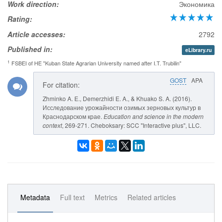
Work direction:
Экономика
Rating:
Article accesses:
2792
Published in:
eLibrary.ru
1
FSBEI of HE "Kuban State Agrarian University named after I.T. Trubilin"
GOST
APA
For citation:
Zhminko A. E., Demerzhidi E. A., & Khuako S. A. (2016).
Исследование урожайности озимых зерновых культур в
Краснодарском крае.
Education and science in the modern
context
, 269-271. Cheboksary: SCC "Interactive plus", LLC.
Metadata
Full text
Metrics
Related articles