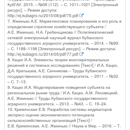
КубГАУ, 2015. – №08 (112). – С. 1011–1021 [Электронный
ресурс]. – Режим доступа:
http://ej.kubagro.ru/2015/08/pdf/75.pdf
7. Жминько А.Е. Маркетинговое планирование и его роль в
определении стратегии хозяйствующего субъекта /
А.Е. Жминько, Н.А. Гребенщикова // Политематический
сетевой электронный научный журнал Кубанского
государственного аграрного университета. – 2014. – №99.
– С. 1188–1198 [Электронный ресурс]. – Режим доступа:
http://ej.kubagro.ru/2014/05/pdf/77.pdf
8. Кацко И.А. Элементы теории многокритериальных
решений в системных исследованиях [Текст] / И.А. Кацко,
Д.А. Крепышев, А.Е. Сенникова – Труды Кубанского
государственного аграрного университета. – 2011. – №32.
– С. 7–13.
9. Кацко И.А. Моделирование поведения субъекта на
региональном рынке труда / И.А. Кацко, А.М. Ляховецкий,
А.Е. Жминько // Труды Кубанского государственного
аграрного университета. – 2013. – №43. – С. 19–24.
10. Кремянская Е.В. Разработка системы индикаторов
экспресс-оценки экономического потенциала
сельскохозяйственных организаций [Текст] /
Е.В. Кремянская, А.Е. Жминько // Наука и Мир. – 2016. – Т.