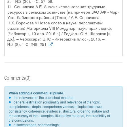
2. – №2 (30). – С. 57–59.
11. Сенникова А.Е. Анализ использования трудовых
ресурсов в сельском хозяйстве (на примере ЗАО АФ «Мир»
Усть-Лабинского района) [Текст] / А.Е. Сенникова,
Н.Х. Ворокова // Новое слово в науке: перспективы
развития: Материалы VIII Междунар. науч.-практ. конф.
(Чебоксары, 10 апр. 2016 г.) / Редкол.: О.Н. Широков [и
др.]. – Чебоксары: ЦНС «Интерактив плюс», 2016. –
№2 (8). – С. 249–251.
Comments(0)
When adding a comment stipulate:
the relevance of the published material;
general estimation (originality and relevance of the topic,
completeness, depth, comprehensiveness of topic disclosure,
consistency, coherence, evidence, structural ordering, nature and
the accuracy of the examples, illustrative material, the credibility of
the conclusions;
disadvantages, shortcomings;