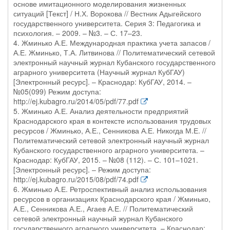
основе имитационного моделирования жизненных
ситуаций [Текст] / Н.Х. Ворокова // Вестник Адыгейского
государственного университета. Серия 3: Педагогика и
психология. – 2009. – №3. – С. 17–23.
4. Жминько А.Е. Международная практика учета запасов /
А.Е. Жминько, Т.А. Литвинова // Политематический сетевой
электронный научный журнал Кубанского государственного
аграрного университета (Научный журнал КубГАУ)
[Электронный ресурс]. – Краснодар: КубГАУ, 2014. –
№05(099) Режим доступа:
http://ej.kubagro.ru/2014/05/pdf/77.pdf
5. Жминько А.Е. Анализ деятельности предприятий
Краснодарского края в контексте использования трудовых
ресурсов / Жминько, А.Е., Сенникова А.Е. Никогда М.Е. //
Политематический сетевой электронный научный журнал
Кубанского государственного аграрного университета. –
Краснодар: КубГАУ, 2015. – №08 (112). – С. 101–1021.
[Электронный ресурс]. – Режим доступа:
http://ej.kubagro.ru/2015/08/pdf/74.pdf
6. Жминько А.Е. Ретроспективный анализ использования
ресурсов в организациях Краснодарского края / Жминько,
А.Е., Сенникова А.Е., Агаев А.Е. // Политематический
сетевой электронный научный журнал Кубанского
государственного аграрного университета. – Краснодар: