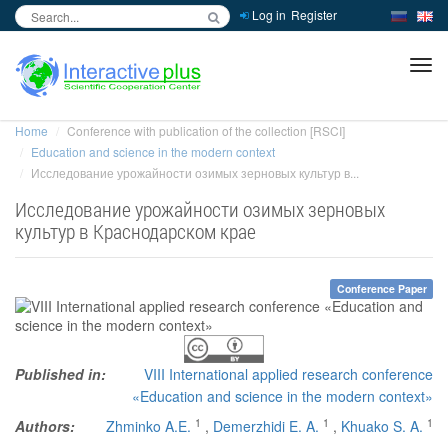
Log in
Register
inc
ра
Home
Conference with publication of the collection [RSCI]
Education and science in the modern context
Исследование урожайности озимых зерновых культур в...
Исследование урожайности озимых зерновых
культур в Краснодарском крае
Conference Paper
Published in:
VIII International applied research conference
«Education and science in the modern context»
1
1
1
Authors:
Zhminko A.E.
,
Demerzhidi E. A.
,
Khuako S. A.