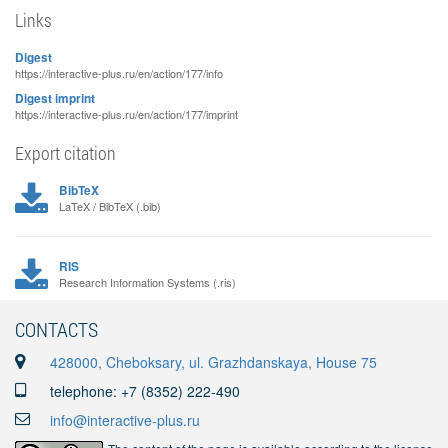
Links
Digest
https://interactive-plus.ru/en/action/177/info
Digest imprint
https://interactive-plus.ru/en/action/177/imprint
Export citation
BibTeX
LaTeX / BibTeX (.bib)
RIS
Research Information Systems (.ris)
CONTACTS
428000, Cheboksary, ul. Grazhdanskaya, House 75
telephone: +7 (8352) 222-490
info@interactive-plus.ru