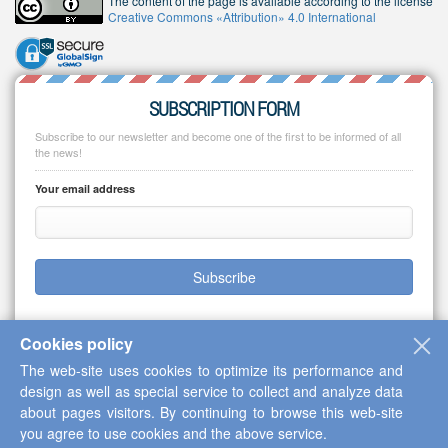
The content of the page is available according to the license
Creative Commons «Attribution» 4.0 International
SUBSCRIPTION FORM
Subscribe to our newsletter and become one of the first to be informed of all
the news!
Your email address
Subscribe
Cookies policy
The web-site uses cookies to optimize its performance and
Copyright © 2013-2026 Scientific Cooperation Center "Interactive Plus"
design as well as special service to collect and analyze data
about pages visitors. By continuing to browse this web-site
you agree to use cookies and the above service.
Up