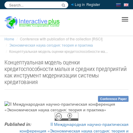
Log in
Register
inc
ра
Home
Conference with publication of the collection [RSCI]
Экономическая наука сегодня: теория и практика
Концептуальная модель оценки кредитоспособности ма...
Концептуальная модель оценки
кредитоспособности малых и средних предприятий
как инструмент модернизации системы
кредитования
Conference Paper
Published in:
II Международная научно-практическая
конференция «Экономическая наука сегодня: теория и