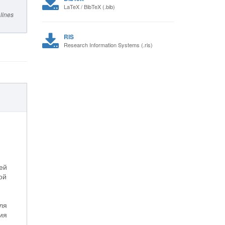
LaTeX / BibTeX (.bib)
lines
RIS
Research Information Systems (.ris)
ей
ой
ля
ия