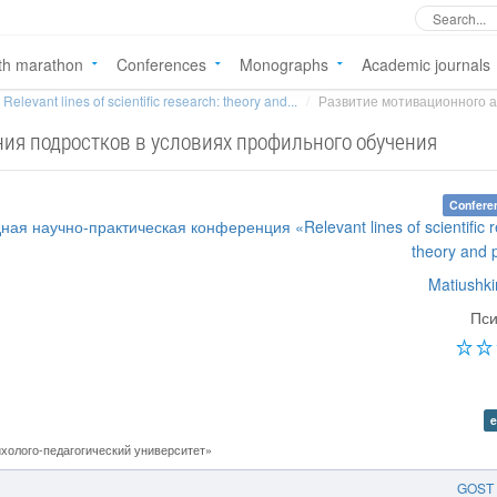
th marathon
Conferences
Monographs
Academic journals
Relevant lines of scientific research: theory and...
Развитие мотивационного а
ия подростков в условиях профильного обучения
Confere
ая научно-практическая конференция «Relevant lines of scientific r
theory and 
Matiushki
Пси
e
холого-педагогический университет»
GOST