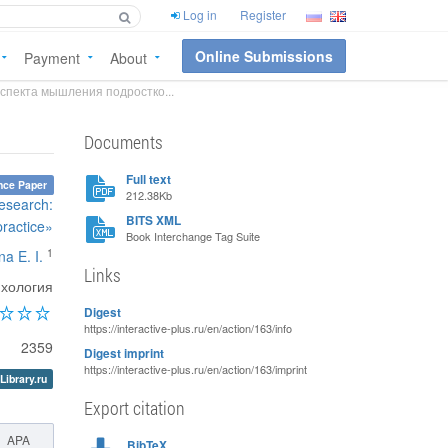
Log in
Register
Online Submissions
Payment
About
спекта мышления подростко...
Documents
Full text
nce Paper
212.38Kb
esearch:
BITS XML
practice»
Book Interchange Tag Suite
1
na E. I.
Links
хология
Digest
https://interactive-plus.ru/en/action/163/info
2359
Digest imprint
https://interactive-plus.ru/en/action/163/imprint
Library.ru
Export citation
APA
BibTeX