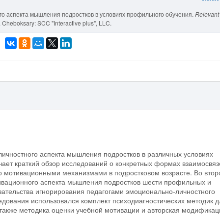
ного аспекта мышления подростков в условиях профильного обучения.
Relevant 
. Cheboksary: SCC "Interactive plus", LLC.
личностного аспекта мышления подростков в различных условиях
чает краткий обзор исследований о конкретных формах взаимосвяз
 мотивационными механизмами в подростковом возрасте. Во втор
ивационного аспекта мышления подростков шести профильных и
зательства игнорирования педагогами эмоционально-личностного
едования использовался комплект психодиагностических методик д
также методика оценки учебной мотивации и авторская модификац