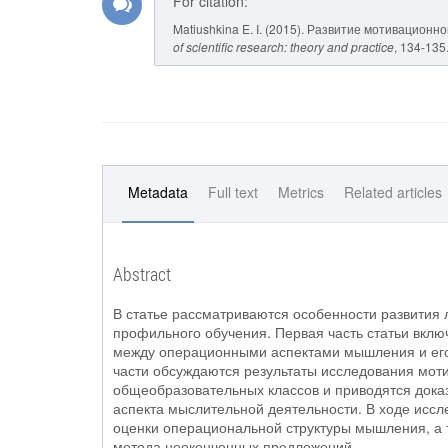
For citation:
Matiushkina E. I. (2015). Развитие мотивацион
of scientific research: theory and practice
, 134-135
Metadata
Full text
Metrics
Related articles
Abstract
В статье рассматриваются особенности развития 
профильного обучения. Первая часть статьи вклю
между операционными аспектами мышления и его
части обсуждаются результаты исследования мот
общеобразовательных классов и приводятся дока
аспекта мыслительной деятельности. В ходе иссл
оценки операциональной структуры мышления, а 
метода неоконченных предложений