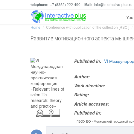
telephone:
+7 (8352) 222-490
Mail:
info@interactive-plus.ru
You
Home
Conference with publication of the collection [RSCI]
Развитие мотивационного аспекта мышлен
Published in:
VI Международн
Author:
Work direction:
Rating:
Article accesses:
Published in:
1
ГБОУ ВО «Московский городской пси