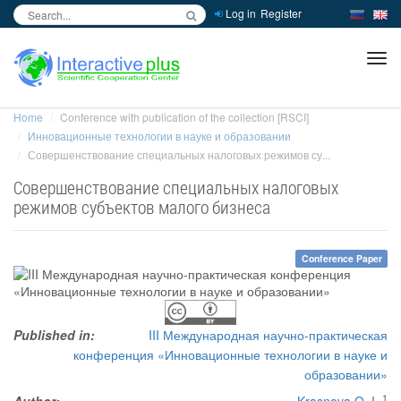
Log in
Register
inc
ра
Home
Conference with publication of the collection [RSCI]
Инновационные технологии в науке и образовании
Совершенствование специальных налоговых режимов су...
Совершенствование специальных налоговых
режимов субъектов малого бизнеса
Conference Paper
Published in:
III Международная научно-практическая
конференция «Инновационные технологии в науке и
образовании»
1