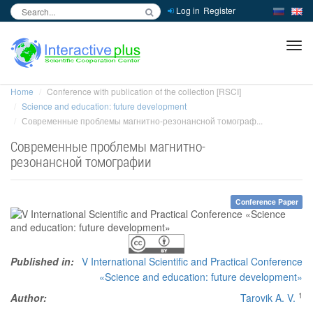
Log in
Register
inc
ра
Home
Conference with publication of the collection [RSCI]
Science and education: future development
Современные проблемы магнитно-резонансной томограф...
Современные проблемы магнитно-
резонансной томографии
Conference Paper
Published in:
V International Scientific and Practical Conference
«Science and education: future development»
1
Author:
Tarovik A. V.