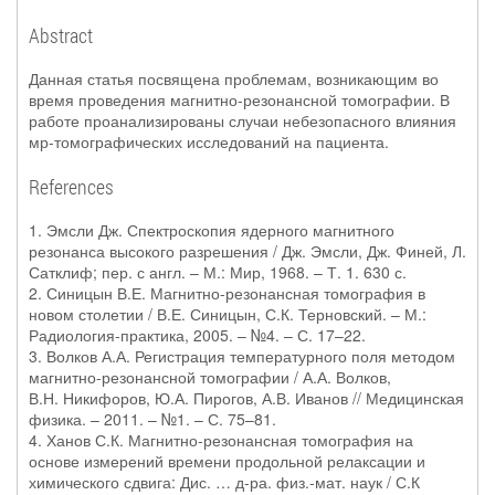
Abstract
Данная статья посвящена проблемам, возникающим во
время проведения магнитно-резонансной томографии. В
работе проанализированы случаи небезопасного влияния
мр-томографических исследований на пациента.
References
1. Эмсли Дж. Спектроскопия ядерного магнитного
резонанса высокого разрешения / Дж. Эмсли, Дж. Финей, Л.
Сатклиф; пер. с англ. – М.: Мир, 1968. – Т. 1. 630 с.
2. Синицын В.Е. Магнитно-резонансная томография в
новом столетии / В.Е. Синицын, С.К. Терновский. – М.:
Радиология-практика, 2005. – №4. – С. 17–22.
3. Волков А.А. Регистрация температурного поля методом
магнитно-резонансной томографии / А.А. Волков,
В.Н. Никифоров, Ю.А. Пирогов, А.В. Иванов // Медицинская
физика. – 2011. – №1. – С. 75–81.
4. Ханов С.К. Магнитно-резонансная томография на
основе измерений времени продольной релаксации и
химического сдвига: Дис. … д-ра. физ.-мат. наук / С.К