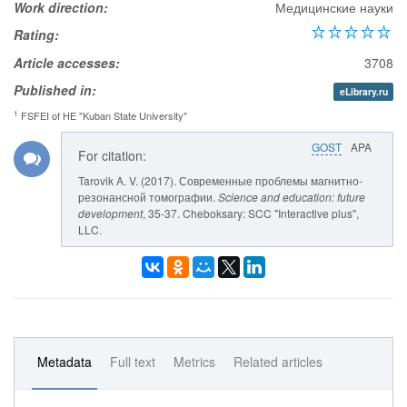
Work direction:
Медицинские науки
Rating:
Article accesses:
3708
Published in:
eLibrary.ru
1
FSFEI of HE "Kuban State University"
GOST
APA
For citation:
Tarovik A. V. (2017). Современные проблемы магнитно-
резонансной томографии.
Science and education: future
development
, 35-37. Cheboksary: SCC "Interactive plus",
LLC.
Metadata
Full text
Metrics
Related articles