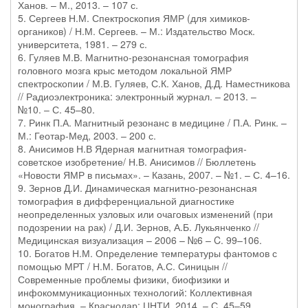
Ханов. – М., 2013. – 107 с.
5. Сергеев Н.М. Спектроскопия ЯМР (для химиков-
органиков) / Н.М. Сергеев. – М.: Издательство Моск.
университета, 1981. – 279 с.
6. Гуляев М.В. Магнитно-резонансная томография
головного мозга крыс методом локальной ЯМР
спектроскопии / М.В. Гуляев, С.К. Ханов, Д.Д. Наместникова
// Радиоэлектроника: электронный журнал. – 2013. –
№10. – С. 45–80.
7. Ринк П.А. Магнитный резонанс в медицине / П.А. Ринк. –
М.: Геотар-Мед, 2003. – 200 с.
8. Анисимов Н.В Ядерная магнитная томография-
советское изобретение/ Н.В. Анисимов // Бюллетень
«Новости ЯМР в письмах». – Казань, 2007. – №1. – С. 4–16.
9. Зернов Д.И. Динамическая магнитно-резонансная
томография в дифференциальной диагностике
неопределенных узловых или очаговых изменений (при
подозрении на рак) / Д.И. Зернов, А.Б. Лукьянченко //
Медицинская визуализация – 2006 – №6 – C. 99–106.
10. Богатов Н.М. Определение температуры фантомов с
помощью МРТ / Н.М. Богатов, А.С. Синицын //
Современные проблемы физики, биофизики и
инфокоммуникационных технологий: Коллективная
монография. – Краснодар: ЦНТИ, 2014. – С. 45–59.