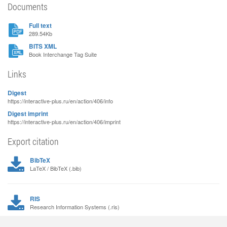
Documents
Full text
289.54Kb
BITS XML
Book Interchange Tag Suite
Links
Digest
https://interactive-plus.ru/en/action/406/info
Digest imprint
https://interactive-plus.ru/en/action/406/imprint
Export citation
BibTeX
LaTeX / BibTeX (.bib)
RIS
Research Information Systems (.ris)