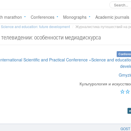
th marathon
Conferences
Monographs
Academic journals
Science and education: future development
Журналистика путешествий на ро
 телевидении: особенности медиадискурса
Confere
International Scientific and Practical Conference «Science and educatio
deve
Gmyzi
Культурология и искусств
e
GOST