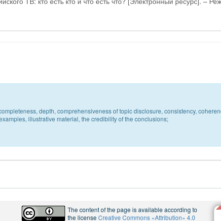
ского ТВ: кто есть кто и что есть что? [Электронный ресурс]. – Ре
c, completeness, depth, comprehensiveness of topic disclosure, consistency, coheren
xamples, illustrative material, the credibility of the conclusions;
The content of the page is available according to
the license
Creative Commons «Attribution» 4.0