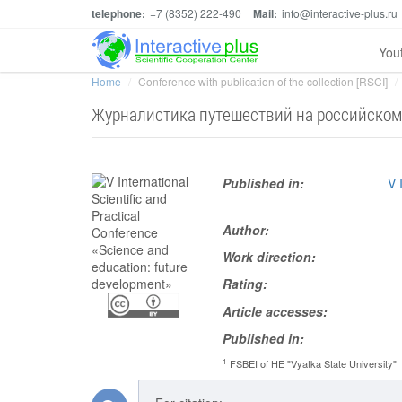
telephone:
+7 (8352) 222-490
Mail:
info@interactive-plus.ru
You
Home
Conference with publication of the collection [RSCI]
Журналистика путешествий на российском
Published in:
V 
Author:
Work direction:
Rating:
Article accesses:
Published in:
1
FSBEI of HE "Vyatka State University"