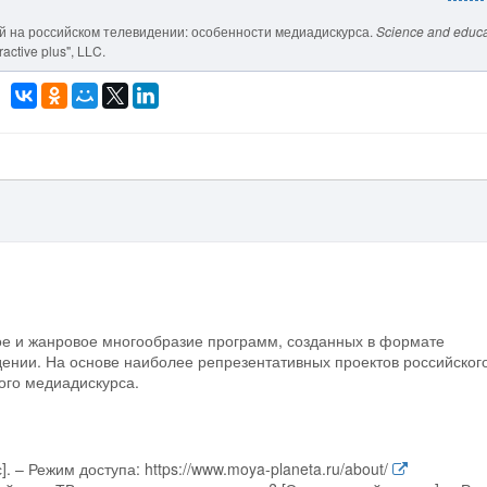
ий на российском телевидении: особенности медиадискурса.
Science and educa
active plus", LLC.
ое и жанровое многообразие программ, созданных в формате
ении. На основе наиболее репрезентативных проектов российског
ого медиадискурса.
 – Режим доступа: https://www.moya-planeta.ru/about/