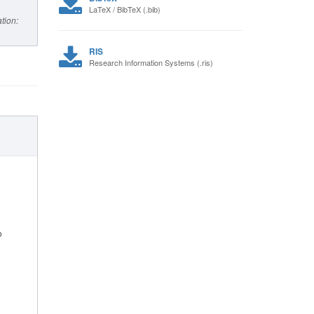
LaTeX / BibTeX (.bib)
tion:
RIS
Research Information Systems (.ris)
о