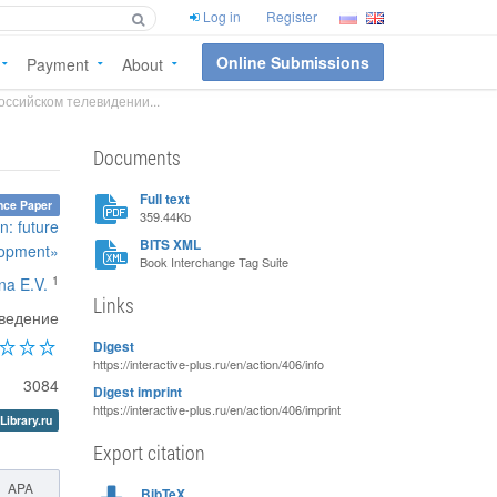
Log in
Register
Online Submissions
Payment
About
ссийском телевидении...
Documents
Full text
nce Paper
359.44Kb
n: future
BITS XML
lopment»
Book Interchange Tag Suite
1
na E.V.
Links
оведение
Digest
https://interactive-plus.ru/en/action/406/info
3084
Digest imprint
https://interactive-plus.ru/en/action/406/imprint
Library.ru
Export citation
APA
BibTeX