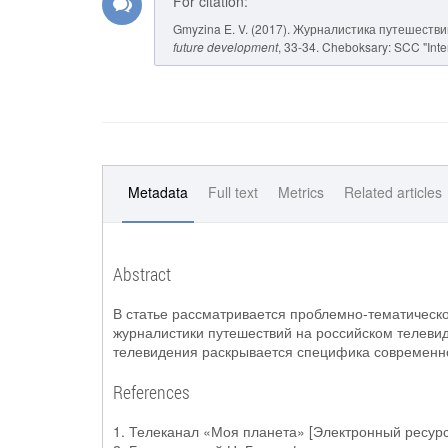
For citation:
Gmyzina E. V. (2017). Журналистика путешеств
future development
, 33-34. Cheboksary: SCC "Inter
Metadata
Full text
Metrics
Related articles
Abstract
В статье рассматривается проблемно-тематическ
журналистики путешествий на российском телевид
телевидения раскрывается специфика современн
References
1. Телеканал «Моя планета» [Электронный ресурс].