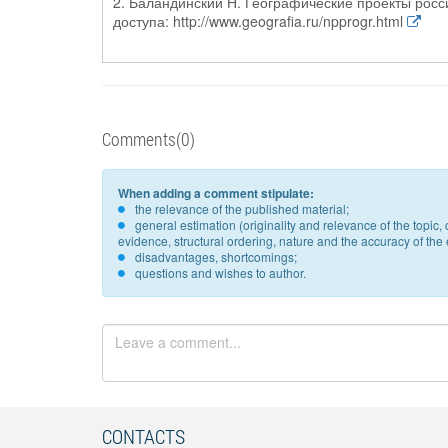
2. Баландинский Н. Географические проекты россий
доступа: http://www.geografia.ru/npprogr.html
Comments(0)
When adding a comment stipulate:
the relevance of the published material;
general estimation (originality and relevance of the topi
evidence, structural ordering, nature and the accuracy of the e
disadvantages, shortcomings;
questions and wishes to author.
CONTACTS