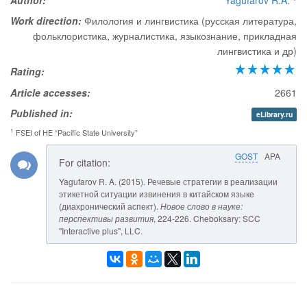
Author:
Yagufarov R.A.
Work direction:
Филология и лингвистика (русская литература,
фольклористика, журналистика, языкознание, прикладная
лингвистика и др)
Rating:
Article accesses:
2661
Published in:
eLibrary.ru
1
FSEI of HE “Pacific State University”
GOST
APA
For citation:
Yagufarov R. A. (2015). Речевые стратегии в реализации
этикетной ситуации извинения в китайском языке
(диахронический аспект).
Новое слово в науке:
перспективы развития
, 224-226. Cheboksary: SCC
"Interactive plus", LLC.