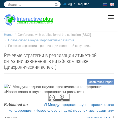
Log in
Register
inc
ра
Home
Conference with publication of the collection [RSCI]
Новое слово в науке: перспективы развития
Речевые стратегии в реализации этикетной ситуации...
Речевые стратегии в реализации этикетной
ситуации извинения в китайском языке
(диахронический аспект)
Conference Paper
Published in:
VI Международная научно-практическая
конференция «Новое слово в науке: перспективы развития»
1