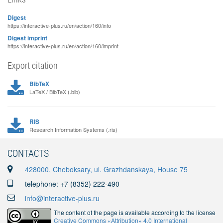
Digest
https://interactive-plus.ru/en/action/160/info
Digest imprint
https://interactive-plus.ru/en/action/160/imprint
Export citation
BibTeX
LaTeX / BibTeX (.bib)
RIS
Research Information Systems (.ris)
CONTACTS
428000, Cheboksary, ul. Grazhdanskaya, House 75
telephone: +7 (8352) 222-490
info@interactive-plus.ru
The content of the page is available according to the license
Creative Commons «Attribution» 4.0 International