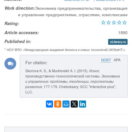
Work direction:
Экономика предпринимательства, организация
и управление предприятиями, отраслями, комплексами
Rating:
Article accesses:
1890
Published in:
eLibrary.ru
1
НОУ ВПО «Международная академия бизнеса и новых технологий (МУБиНТ)»
GOST
APA
For citation:
Skorova K. S., & Mudrevskii A. I. (2015). Износ
производственно-технологической системы.
Экономика
и управление: проблемы, тенденции, перспективы
развития
, 177-179. Cheboksary: SCC "Interactive plus",
LLC.