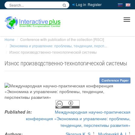
Log in
Register
inc
ра
Home
Conference with publication of the collection [RSCI]
Экономика и управление: проблемы, тенденции, персп...
Износ производственно-технологической системы
Износ производственно-технологической системы
Conference Paper
Published in:
Международная научно-практическая
конференция «Экономика и управление: проблемы,
тенденции, перспективы развития»
1
1
Authors:
Skorova K. S.
,
Mudrevskii A. I.