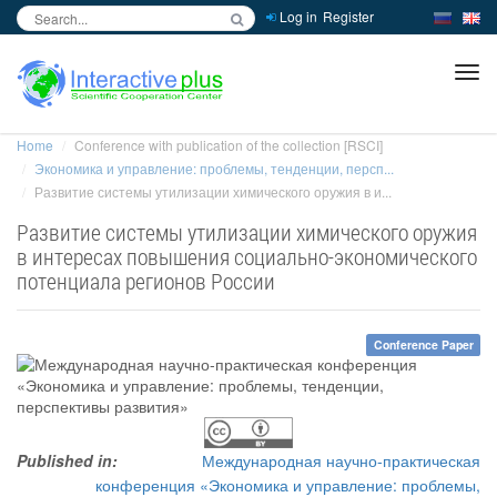
Log in
Register
inc
ра
Home
Conference with publication of the collection [RSCI]
Экономика и управление: проблемы, тенденции, персп...
Развитие системы утилизации химического оружия в и...
Развитие системы утилизации химического оружия
в интересах повышения социально-экономического
потенциала регионов России
Conference Paper
Published in:
Международная научно-практическая
конференция «Экономика и управление: проблемы,