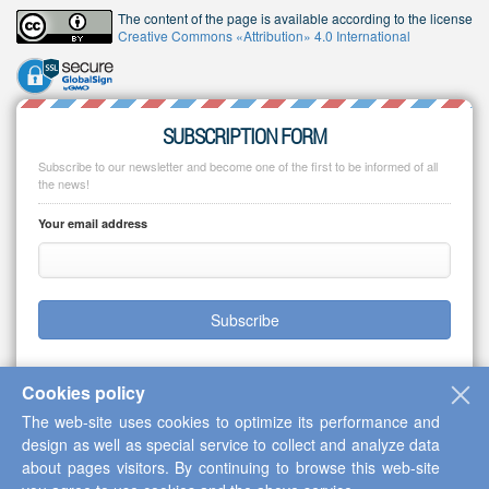
The content of the page is available according to the license
Creative Commons «Attribution» 4.0 International
SUBSCRIPTION FORM
Subscribe to our newsletter and become one of the first to be informed of all
the news!
Your email address
Subscribe
Cookies policy
The web-site uses cookies to optimize its performance and
Copyright © 2013-2026 Scientific Cooperation Center "Interactive Plus"
design as well as special service to collect and analyze data
about pages visitors. By continuing to browse this web-site