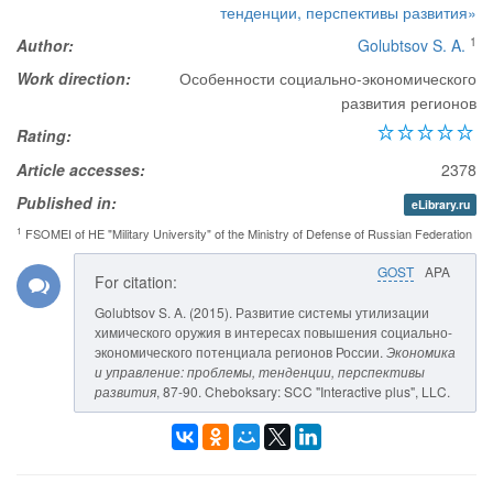
тенденции, перспективы развития»
1
Author:
Golubtsov S. A.
Work direction:
Особенности социально-экономического
развития регионов
Rating:
Article accesses:
2378
Published in:
eLibrary.ru
1
FSOMEI of HE "Military University" of the Ministry of Defense of Russian Federation
GOST
APA
For citation:
Golubtsov S. A. (2015). Развитие системы утилизации
химического оружия в интересах повышения социально-
экономического потенциала регионов России.
Экономика
и управление: проблемы, тенденции, перспективы
развития
, 87-90. Cheboksary: SCC "Interactive plus", LLC.