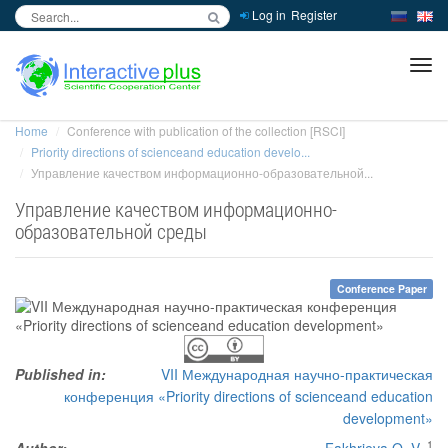
Log in
Register
inc
ра
Home
Conference with publication of the collection [RSCI]
Priority directions of scienceand education develo...
Управление качеством информационно-образовательной...
Управление качеством информационно-
образовательной среды
Conference Paper
Published in:
VII Международная научно-практическая
конференция «Priority directions of scienceand education
development»
1