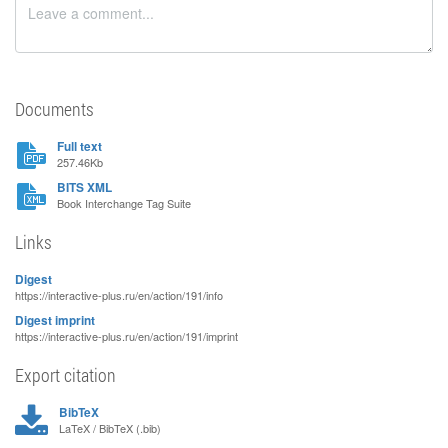
Documents
Full text
257.46Kb
BITS XML
Book Interchange Tag Suite
Links
Digest
https://interactive-plus.ru/en/action/191/info
Digest imprint
https://interactive-plus.ru/en/action/191/imprint
Export citation
BibTeX
LaTeX / BibTeX (.bib)