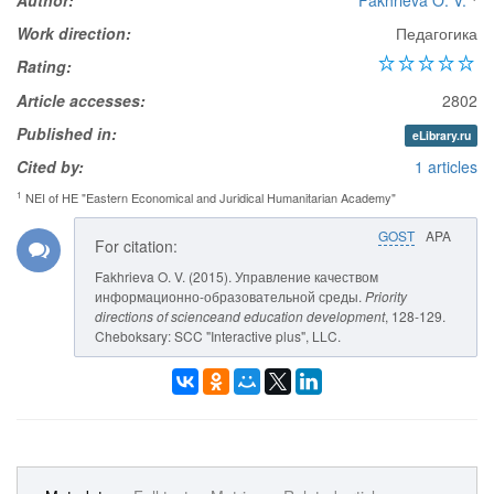
Author:
Fakhrieva O. V.
Work direction:
Педагогика
Rating:
Article accesses:
2802
Published in:
eLibrary.ru
Cited by:
1 articles
1
NEI of HE "Eastern Economical and Juridical Humanitarian Academy"
GOST
APA
For citation:
Fakhrieva O. V. (2015). Управление качеством
информационно-образовательной среды.
Priority
directions of scienceand education development
, 128-129.
Cheboksary: SCC "Interactive plus", LLC.