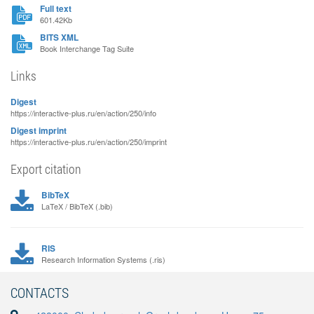
Full text
601.42Kb
BITS XML
Book Interchange Tag Suite
Links
Digest
https://interactive-plus.ru/en/action/250/info
Digest imprint
https://interactive-plus.ru/en/action/250/imprint
Export citation
BibTeX
LaTeX / BibTeX (.bib)
RIS
Research Information Systems (.ris)
CONTACTS