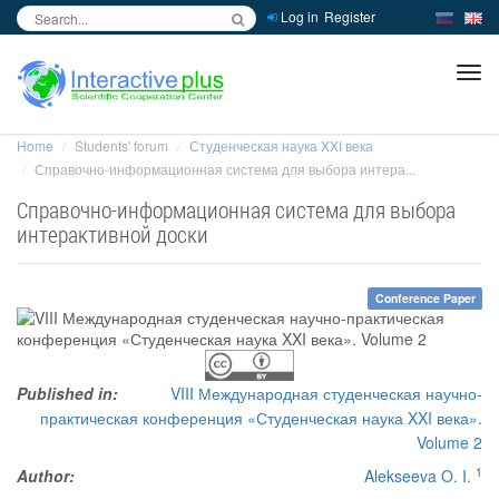
Log in
Register
inc
ра
Home
Students' forum
Студенческая наука XXI века
Справочно-информационная система для выбора интера...
Справочно-информационная система для выбора
интерактивной доски
Conference Paper
Published in:
VIII Международная студенческая научно-
практическая конференция «Студенческая наука XXI века».
Volume 2
1
Author:
Alekseeva O. I.