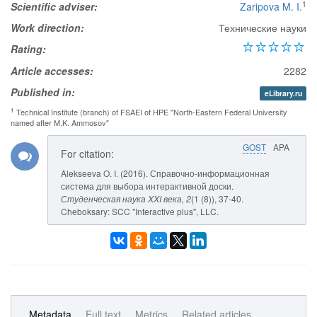
1
Scientific adviser:
Zaripova M. I.
Work direction:
Технические науки
Rating:
Article accesses:
2282
Published in:
eLibrary.ru
1
Technical Institute (branch) of FSAEI of HPE "North-Eastern Federal University
named after M.K. Ammosov"
GOST
APA
For citation:
Alekseeva O. I. (2016). Справочно-информационная
система для выбора интерактивной доски.
Студенческая наука XXI века
, 2
(1 (8)), 37-40.
Cheboksary: SCC "Interactive plus", LLC.
Metadata
Full text
Metrics
Related articles