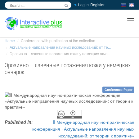
Log in
Register
inc
ра
Home
Conference with publication of the collection
Актуальные направления научных исследований: от те...
Эрозивно – язвенные поражения кожи у немецких овча...
Эрозивно – язвенные поражения кожи у немецких
овчарок
Conference Paper
Published in:
II Международная научно-практическая
конференция «Актуальные направления научных
исследований: от теории к практике»