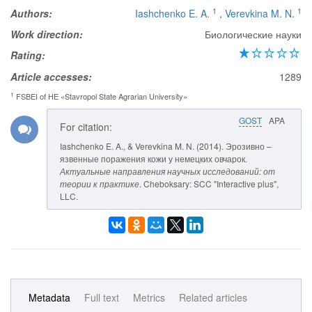
1
1
Authors:
Iashchenko E. A.
,
Verevkina M. N.
Work direction:
Биологические науки
Rating:
Article accesses:
1289
1
FSBEI of HE «Stavropol State Agrarian University»
GOST
APA
For citation:
Iashchenko E. A., & Verevkina M. N. (2014). Эрозивно –
язвенные поражения кожи у немецких овчарок.
Актуальные направления научных исследований: от
теории к практике
. Cheboksary: SCC "Interactive plus",
LLC.
Metadata
Full text
Metrics
Related articles