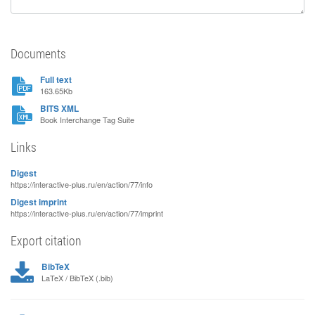
Documents
Full text
163.65Kb
BITS XML
Book Interchange Tag Suite
Links
Digest
https://interactive-plus.ru/en/action/77/info
Digest imprint
https://interactive-plus.ru/en/action/77/imprint
Export citation
BibTeX
LaTeX / BibTeX (.bib)