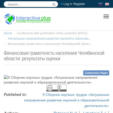
Log in
Register
inc
ра
Home
Conference with publication of the collection [RSCI]
Актуальные направления развития научной и образова...
Финансовая грамотность населения Челябинской облас...
Финансовая грамотность населения Челябинской
области: результаты оценки
Conference Paper
Published in:
II Сборник научных трудов «Актуальные
направления развития научной и образовательной
деятельности»
1
1