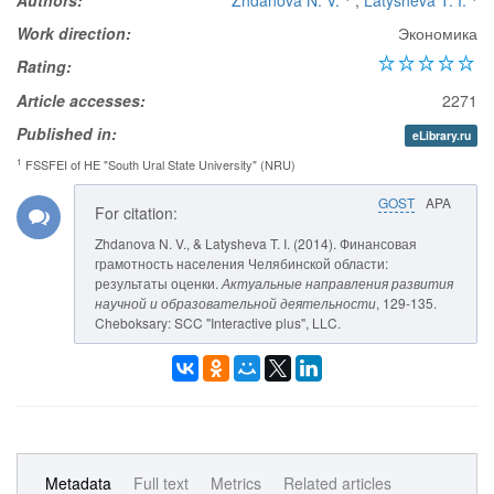
Authors:
Zhdanova N. V.
,
Latysheva T. I.
Work direction:
Экономика
Rating:
Article accesses:
2271
Published in:
eLibrary.ru
1
FSSFEI of HE "South Ural State University" (NRU)
GOST
APA
For citation:
Zhdanova N. V., & Latysheva T. I. (2014). Финансовая
грамотность населения Челябинской области:
результаты оценки.
Актуальные направления развития
научной и образовательной деятельности
, 129-135.
Cheboksary: SCC "Interactive plus", LLC.
Metadata
Full text
Metrics
Related articles