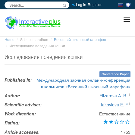
Log in
Register
inc
ра
Home
School marathon
Весенний школьный марафон
Исследование поведения кошки
Исследование поведения кошки
Conference Paper
Published in:
Международная заочная онлайн-конференция
школьников «Весенний школьный марафон»
1
Author:
Elizarova A. R.
1
Scientific adviser:
Iakovleva E. F.
Work direction:
Естествознание
Rating:
Article accesses:
1753