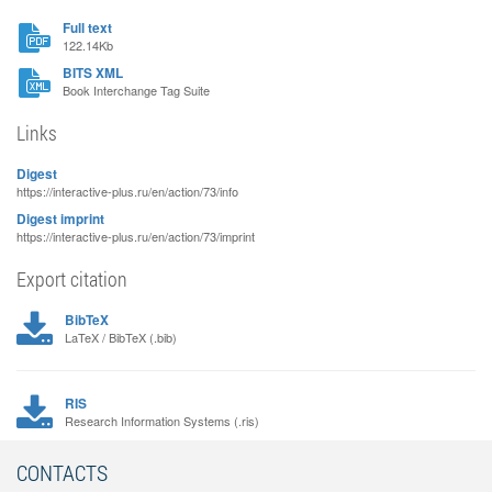
Full text
122.14Kb
BITS XML
Book Interchange Tag Suite
Links
Digest
https://interactive-plus.ru/en/action/73/info
Digest imprint
https://interactive-plus.ru/en/action/73/imprint
Export citation
BibTeX
LaTeX / BibTeX (.bib)
RIS
Research Information Systems (.ris)
CONTACTS