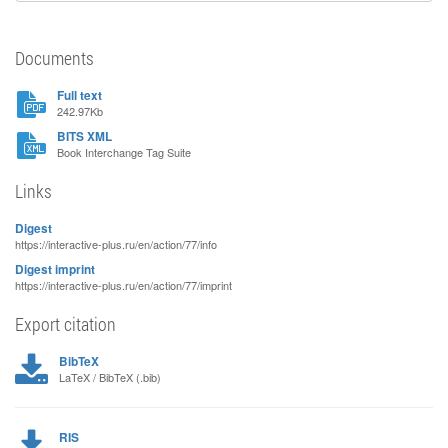
Documents
Full text
242.97Kb
BITS XML
Book Interchange Tag Suite
Links
Digest
https://interactive-plus.ru/en/action/77/info
Digest imprint
https://interactive-plus.ru/en/action/77/imprint
Export citation
BibTeX
LaTeX / BibTeX (.bib)
RIS