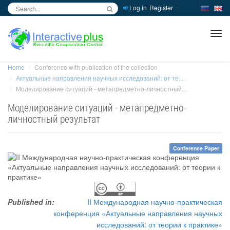
Log in
Register
inc
ра
Home
Conference with publication of the collection
Актуальные направления научных исследований: от те...
Моделирование ситуаций - метапредметно-личностный...
Моделирование ситуаций - метапредметно-
личностный результат
Conference Paper
Published in:
II Международная научно-практическая
конференция «Актуальные направления научных
исследований: от теории к практике»