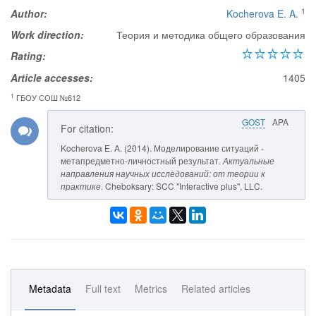
1
Author:
Kocherova E. A.
Work direction:
Теория и методика общего образования
Rating:
Article accesses:
1405
1
ГБОУ СОШ №612
GOST
APA
For citation:
Kocherova E. A. (2014). Моделирование ситуаций -
метапредметно-личностный результат.
Актуальные
направления научных исследований: от теории к
практике
. Cheboksary: SCC "Interactive plus", LLC.
Metadata
Full text
Metrics
Related articles