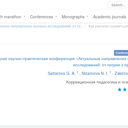
th marathon
Conferences
Monographs
Academic journals
льные направления научных исследований: от те...
Как учителю справиться
Confere
дная научно-практическая конференция «Актуальные направления
исследований: от теории к п
1
1
Sattarova G. A.
,
Nizamova N. I.
,
Zakirov
Коррекционная педагогика и пс