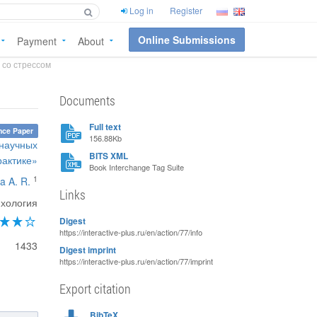
Log in
Register
Online Submissions
Payment
About
 со стрессом
Documents
Full text
nce Paper
156.88Kb
 научных
BITS XML
рактике»
Book Interchange Tag Suite
1
a A. R.
Links
ихология
Digest
https://interactive-plus.ru/en/action/77/info
1433
Digest imprint
https://interactive-plus.ru/en/action/77/imprint
Export citation
BibTeX