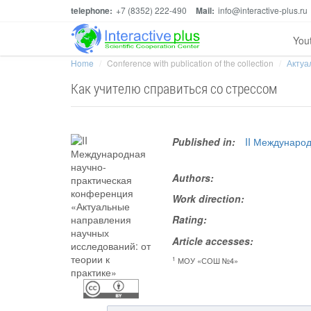
telephone:
+7 (8352) 222-490
Mail:
info@interactive-plus.ru
You
Home
Conference with publication of the collection
Актуа
Как учителю справиться со стрессом
Published in:
II Междунаро
Authors:
Work direction:
Rating:
Article accesses:
1
МОУ «СОШ №4»