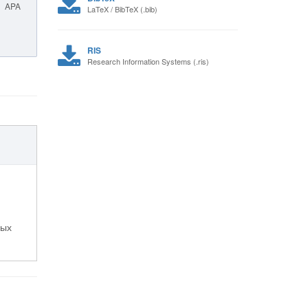
APA
LaTeX / BibTeX (.bib)
RIS
Research Information Systems (.ris)
вых