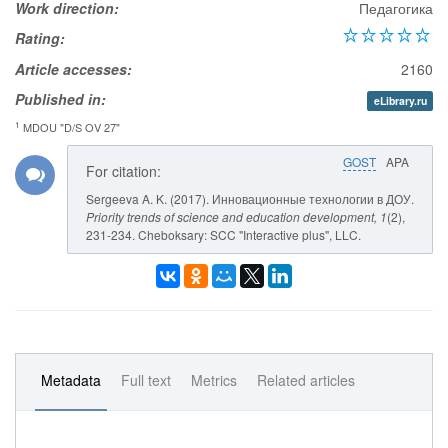
Work direction:
Педагогика
Rating:
Article accesses:
2160
Published in:
eLibrary.ru
1
MDOU "D/S OV 27"
GOST
APA
For citation:
Sergeeva A. K. (2017). Инновационные технологии в ДОУ.
Priority trends of science and education development
, 1
(2),
231-234. Cheboksary: SCC "Interactive plus", LLC.
Metadata
Full text
Metrics
Related articles