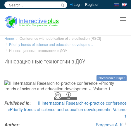
Log in
Register
inc
ра
Home
Conference with publication of the collection [RSCI]
Priority trends of science and education developme...
Инновационные технологии в ДОУ
Инновационные технологии в ДОУ
Conference Paper
Published in:
II International Research-to-practice conference
«Priority trends of science and education development». Volume
1
1
Author:
Sergeeva A. K.