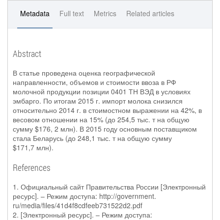
Metadata
Full text
Metrics
Related articles
Abstract
В статье проведена оценка географической
направленности, объемов и стоимости ввоза в РФ
молочной продукции позиции 0401 ТН ВЭД в условиях
эмбарго. По итогам 2015 г. импорт молока снизился
относительно 2014 г. в стоимостном выражении на 42%, в
весовом отношении на 15% (до 254,5 тыс. т на общую
сумму $176, 2 млн). В 2015 году основным поставщиком
стала Беларусь (до 248,1 тыс. т на общую сумму
$171,7 млн).
References
1. Официальный сайт Правительства России [Электронный
ресурс]. – Режим доступа: http://government.
ru/media/files/41d4f8cdfeeb731522d2.pdf
2. [Электронный ресурс]. – Режим доступа: