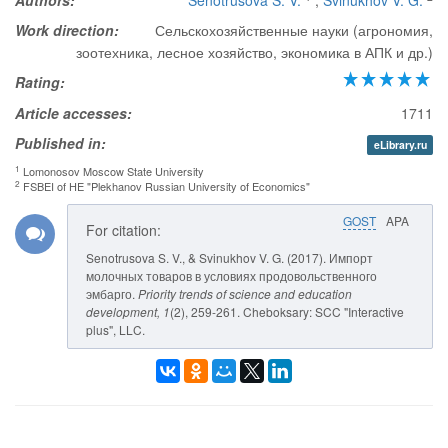
Authors:
Senotrusova S. V.
,
Svinukhov V. G.
Work direction:
Сельскохозяйственные науки (агрономия,
зоотехника, лесное хозяйство, экономика в АПК и др.)
Rating:
Article accesses:
1711
Published in:
eLibrary.ru
1
Lomonosov Moscow State University
2
FSBEI of HE "Plekhanov Russian University of Economics"
GOST
APA
For citation:
Senotrusova S. V., & Svinukhov V. G. (2017). Импорт
молочных товаров в условиях продовольственного
эмбарго.
Priority trends of science and education
development
, 1
(2), 259-261. Cheboksary: SCC "Interactive
plus", LLC.