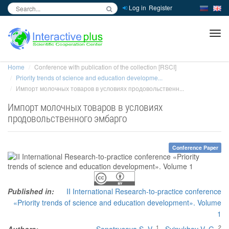
Log in
Register
inc
ра
Home
Conference with publication of the collection [RSCI]
Priority trends of science and education developme...
Импорт молочных товаров в условиях продовольственн...
Импорт молочных товаров в условиях
продовольственного эмбарго
Conference Paper
Published in:
II International Research-to-practice conference
«Priority trends of science and education development». Volume
1
1
2