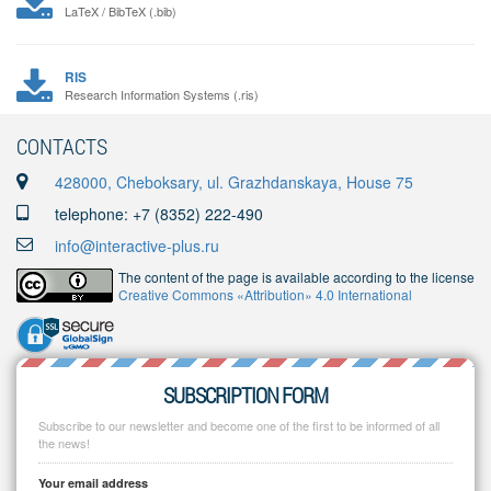
LaTeX / BibTeX (.bib)
RIS
Research Information Systems (.ris)
CONTACTS
428000, Cheboksary, ul. Grazhdanskaya, House 75
telephone: +7 (8352) 222-490
info@interactive-plus.ru
The content of the page is available according to the license
Creative Commons «Attribution» 4.0 International
SUBSCRIPTION FORM
Subscribe to our newsletter and become one of the first to be informed of all
the news!
Your email address