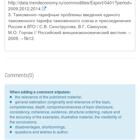
http://data.trendeconomy.ru/commodities/Export/0401?period=
2009,2012,2014
3. Таможенно-тарифные проблемы введения единого
таможенного тарифа таможенного союза и присоединения
России в ВТО / С.В. Сенотрусова, В.Г. Свинухов,
М.О. Горчак // Российский внешнеэкономический вестник. –
2009. – №12.
Comments(0)
When adding a comment stipulate:
the relevance of the published material;
general estimation (originality and relevance of the topic,
completeness, depth, comprehensiveness of topic disclosure,
consistency, coherence, evidence, structural ordering, nature and
the accuracy of the examples, illustrative material, the credibility of
the conclusions;
disadvantages, shortcomings;
questions and wishes to author.