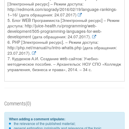
[Электронный ресурс] – Режим доступа:
http://redmonk.com/sogrady/2016/02/19/language-rankings-
1–16/ (дата обращения: 24.07.2017)
5. Блог WEB Программиста [Электронный ресурс] – Режим
доступа: http://juice-health.ru/programming/web-
development/505-programming-languages-for-web-
development (дата обращения: 24.07.2017).
6. PHP [Электронный ресурс]. – Режим доступа:
http://php.net/manual/ru/intro-whatis.php (дата обращения:
23.07.2017).
7. Курдюков А.И. Создание web-сайтов: Учебно-
методическое пособие. – Архангельск: НОУ СПО «Колледж
управления, бизнеса и права», 2014. – 34 с.
Comments(0)
When adding a comment stipulate:
the relevance of the published material;
general estimation (originality and relevance of the topic,