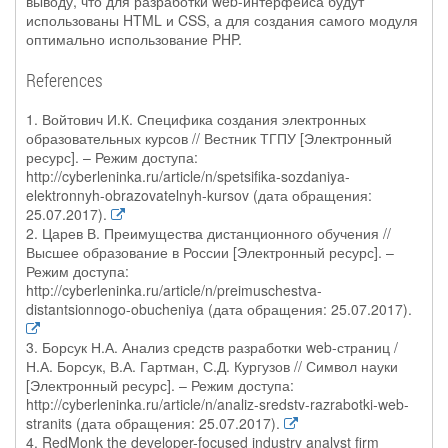
выводу, что для разработки web-интерфейса будут
использованы HTML и CSS, а для создания самого модуля
оптимально использование PHP.
References
1. Войтович И.К. Специфика создания электронных
образовательных курсов // Вестник ТГПУ [Электронный
ресурс]. – Режим доступа:
http://cyberleninka.ru/article/n/spetsifika-sozdaniya-
elektronnyh-obrazovatelnyh-kursov (дата обращения:
25.07.2017).
2. Царев В. Преимущества дистанционного обучения //
Высшее образование в России [Электронный ресурс]. –
Режим доступа:
http://cyberleninka.ru/article/n/preimuschestva-
distantsionnogo-obucheniya (дата обращения: 25.07.2017).
3. Борсук Н.А. Анализ средств разработки web-страниц /
Н.А. Борсук, В.А. Гартман, С.Д. Кургузов // Символ науки
[Электронный ресурс]. – Режим доступа:
http://cyberleninka.ru/article/n/analiz-sredstv-razrabotki-web-
stranits (дата обращения: 25.07.2017).
4. RedMonk the developer-focused industry analyst firm