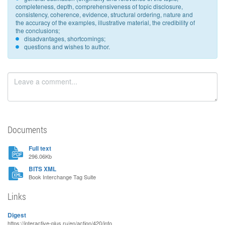
completeness, depth, comprehensiveness of topic disclosure,
consistency, coherence, evidence, structural ordering, nature and
the accuracy of the examples, illustrative material, the credibility of
the conclusions;
disadvantages, shortcomings;
questions and wishes to author.
Documents
Full text
296.06Kb
BITS XML
Book Interchange Tag Suite
Links
Digest
https://interactive-plus.ru/en/action/420/info