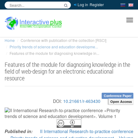
Log in
Register
inc
ра
Home
Conference with publication of the collection [RSCI]
Priority trends of science and education developme...
Features of the module for diagnosing knowledge in...
Features of the module for diagnosing knowledge in the
field of web-design for an electronic educational
resource
Conference Paper
DOI:
10.21661/r-463430
Open Access
Published in:
II International Research-to-practice conference