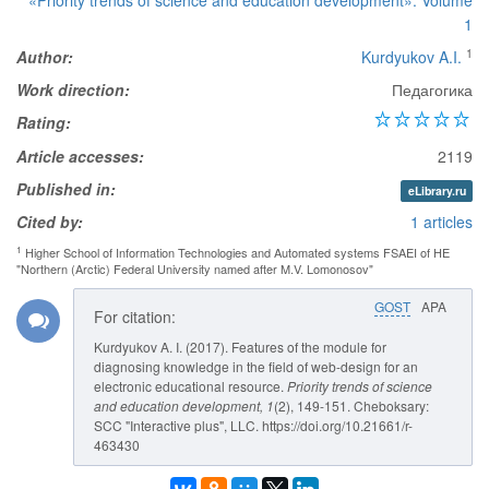
«Priority trends of science and education development». Volume
1
1
Author:
Kurdyukov A.I.
Work direction:
Педагогика
Rating:
Article accesses:
2119
Published in:
eLibrary.ru
Cited by:
1 articles
1
Higher School of Information Technologies and Automated systems FSAEI of HE
"Northern (Arctic) Federal University named after M.V. Lomonosov"
GOST
APA
For citation:
Kurdyukov A. I. (2017). Features of the module for
diagnosing knowledge in the field of web-design for an
electronic educational resource.
Priority trends of science
and education development
, 1
(2), 149-151. Cheboksary:
SCC "Interactive plus", LLC. https://doi.org/10.21661/r-
463430