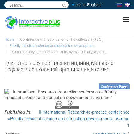
Log in
Register
inc
ра
Home
Conference with publication of the collection [RSCI]
Priority trends of science and education developme...
Единство в осуществлении индивидуального подхода в...
Единство в осуществлении индивидуального
подхода в дошкольной организации и семье
Conference Paper
Published in:
II International Research-to-practice conference
«Priority trends of science and education development». Volume
1
1