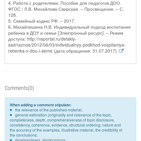
4. Работа с родителями: Пособие для педагогов ДОО.
ФГОС / Л.В. Михайлова-Свирская. – Просвещение. – С.
128.
5. Семейный кодекс РФ. – 2017.
6. Михайлишина Н.В. Индивидуальный подход воспитания
ребенка в ДОУ и семье [Электронный ресурс]. – Режим
доступа: http://nsportal.ru/detskiy-
sad/raznoe/2012/06/03/individualnyy-podkhod-vospitaniya-
rebenka-v-dou-i-seme (дата обращения: 31.07.2017).
Comments(0)
When adding a comment stipulate:
the relevance of the published material;
general estimation (originality and relevance of the topic,
completeness, depth, comprehensiveness of topic disclosure,
consistency, coherence, evidence, structural ordering, nature and
the accuracy of the examples, illustrative material, the credibility of
the conclusions;
disadvantages, shortcomings;