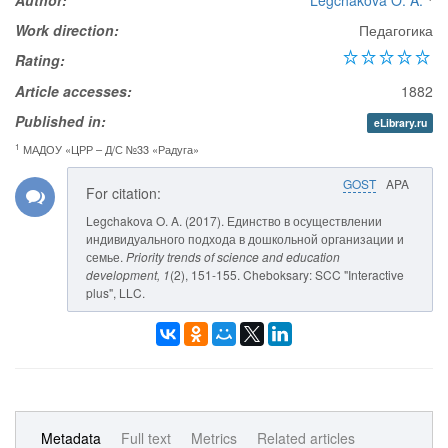
Author:
Legchakova O. A.
Work direction:
Педагогика
Rating:
Article accesses:
1882
Published in:
eLibrary.ru
1
МАДОУ «ЦРР – Д/С №33 «Радуга»
GOST
APA
For citation:
Legchakova O. A. (2017). Единство в осуществлении
индивидуального подхода в дошкольной организации и
семье.
Priority trends of science and education
development
, 1
(2), 151-155. Cheboksary: SCC "Interactive
plus", LLC.
Metadata
Full text
Metrics
Related articles