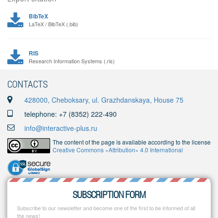
BibTeX
LaTeX / BibTeX (.bib)
RIS
Research Information Systems (.ris)
CONTACTS
428000, Cheboksary, ul. Grazhdanskaya, House 75
telephone: +7 (8352) 222-490
info@interactive-plus.ru
The content of the page is available according to the license
Creative Commons «Attribution» 4.0 International
SUBSCRIPTION FORM
Subscribe to our newsletter and become one of the first to be informed of all
the news!