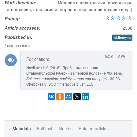
Work direction:
История и политология (археология,
этнография, этнология и антропология, историография и др.)
Rating:
Article accesses:
2368
Published in:
eLibrary.ru
1
MBOU SOSh 6
GOST
APA
For citation:
Novikova I. Y. (2018). Проблемы освоения
Ставропольской губернии в первой половине XIX века.
Science, education, society: trends and prospects
, 30-33.
Cheboksary: SCC "Interactive plus", LLC.
Metadata
Full text
Metrics
Related articles