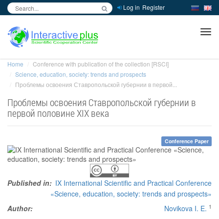
Log in
Register
inc
ра
Home
Conference with publication of the collection [RSCI]
Science, education, society: trends and prospects
Проблемы освоения Ставропольской губернии в первой...
Проблемы освоения Ставропольской губернии в
первой половине XIX века
Conference Paper
Published in:
IX International Scientific and Practical Conference
«Science, education, society: trends and prospects»
1
Author:
Novikova I. E.