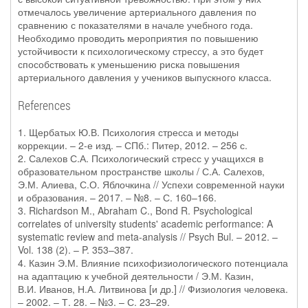
отмечалось увеличение артериального давления по
сравнению с показателями в начале учебного года.
Необходимо проводить мероприятия по повышению
устойчивости к психологическому стрессу, а это будет
способствовать к уменьшению риска повышения
артериального давления у учеников выпускного класса.
References
1. Щербатых Ю.В. Психология стресса и методы
коррекции. – 2-е изд. – СПб.: Питер, 2012. – 256 с.
2. Салехов С.А. Психологический стресс у учащихся в
образовательном пространстве школы / С.А. Салехов,
Э.М. Алиева, С.О. Яблочкина // Успехи современной науки
и образования. – 2017. – №8. – С. 160–166.
3. Richardson M., Abraham C., Bond R. Psychological
correlates of university students' academic performance: A
systematic review and meta-analysis // Psych Bul. – 2012. –
Vol. 138 (2). – P. 353–387.
4. Казин Э.М. Влияние психофизиологического потенциала
на адаптацию к учебной деятельности / Э.М. Казин,
В.И. Иванов, Н.А. Литвинова [и др.] // Физиология человека.
– 2002. – Т. 28. – №3. – С. 23–29.