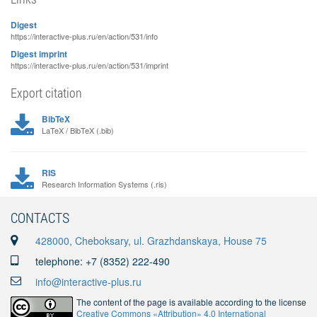
Digest
https://interactive-plus.ru/en/action/531/info
Digest imprint
https://interactive-plus.ru/en/action/531/imprint
Export citation
BibTeX
LaTeX / BibTeX (.bib)
RIS
Research Information Systems (.ris)
CONTACTS
428000, Cheboksary, ul. Grazhdanskaya, House 75
telephone: +7 (8352) 222-490
info@interactive-plus.ru
The content of the page is available according to the license
Creative Commons «Attribution» 4.0 International