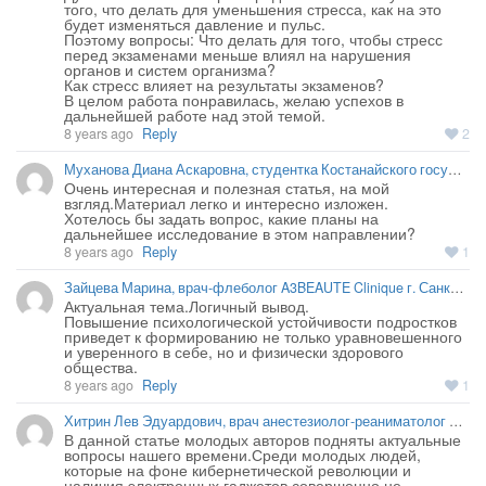
того, что делать для уменьшения стресса, как на это 
будет изменяться давление и пульс.

Поэтому вопросы: Что делать для того, чтобы стресс 
перед экзаменами меньше влиял на нарушения 
органов и систем организма?

Как стресс влияет на результаты экзаменов?

В целом работа понравилась, желаю успехов в 
8 years ago
Reply
2
Муханова Диана Аскаровна, студентка Костанайского государственного университета г. Костанай Республики Казахстан
Очень интересная и полезная статья, на мой 
взгляд.Материал легко и интересно изложен.

Хотелось бы задать вопрос, какие планы на 
8 years ago
Reply
1
Зайцева Марина, врач-флеболог A3BEAUTE Clinique г. Санкт-Петербурга
Актуальная тема.Логичный вывод.

Повышение психологической устойчивости подростков 
приведет к формированию не только уравновешенного 
и уверенного в себе, но и физически здорового 
8 years ago
Reply
1
Хитрин Лев Эдуардович, врач анестезиолог-реаниматолог высшей категории клиники «МЕДЛАНЖ» г. Москвы
В данной статье молодых авторов подняты актуальные 
вопросы нашего времени.Среди молодых людей, 
которые на фоне кибернетической революции и 
наличия электронных гаджетов совершенно не 