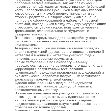
проблема весьма актуальна, так как практически 
повсеместно наблюдается «накручивание» (в большей 
части необоснованное) учащихся выпускных классов 
как со стороны учителей-предметников, так  и со 
стороны родителей.У старшеклассников с еще не 
полностью сформированной и лабильной нервной 
системой, находящихся между этих двух усугубляющих 
стрессовую ситуацию сторон, повышается уровень 
тревожности, эмоциональная возбудимость и 
раздражительность.

Это в свою очередь приводит к расстройству нервной 
системы и появлению различной вегетативной  
симптоматики.

Авторами с помощью доступных методов проведен 
анализ ситуативной тревожности учащихся в начале (I 
четверть) и в конце (IV четверть) учебного года и 
получены достоверные результаты.

Кроме тестирования по Спилбергу – Ханину 
проводилось измерение артериального давления для 
корреляции с результатами тестирования.

Комплексный подход при проведении исследований и 
биометрической обработки полученных результатов 
заслуживает положительной оценки.

Сделан обоснованный вывод о необходимости 
повышения у выпускников школ устойчивости к 
психологическому стрессу.

В качестве пожелания авторам данной статьи можно 
рекомендовать продолжить исследования в этом 
направлении и расширить диапазон критериев, 
подтверждающих влияние ситуативной тревожности и 
стресса на состояние здоровья.

Авторами с помощью доступных методов проведен 