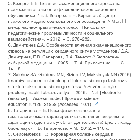
5. Козорез Е.В. Влияние экзаменационного стресса на
психоэмоциональное и физиологическое состояние
обучающихся / Е.В. Козорез, Е.Н. Кирьянова; Центр
психолого-медико-социального сопровождения // Мат. III
межд. научно-практической конф. «Психолого-
педагогические проблемы личности и социального
взаимодействия». – 2012. – С. 278–282.
6. Димитриев Д.А. Особенности влияния экзаменационного
стресса на регуляцию сердечного ритма у студентов / Д.А.
Димитриев, Е.В. Саперова, П.А. Тенетко // Бюллетень
сибирской медицины. – 2005. – Т. 4. Приложение 1. – С.
14–15.
7. Salehov SA, Gordeev MN, Bizina TV, Maksimyuk NN (2015)
Ierarhiya psihoemotsionalnogo i informatsionnogo faktorov v
strukture ekzamenatsionnogo stressa // Sovremennyie
problemyi nauki i obrazovaniya. – 2015. – №5 [Electronic
resource]. – Access mode: http://www.science-
education.ru/128–21959 (Accessed: 10.1).
8. Татаринова Н.В. Психофизиологическая и
гематологическая характеристика состояния здоровья и
адаптации студентов к учебной деятельности: Дис. … канд.
биол. наук / Н.В. Татаринова. – М., 2012. – 118 с.
9. Сейсембеков Т.З. Коронарная болезнь сердца и
артериальная гипертензия в Северном регионе Казахстана