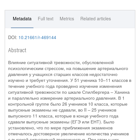
Metadata
Full text
Metrics
Related articles
DOI:
10.21661/r-469144
Abstract
Влияние ситуативной тревожности, обусловленной
психологическим стрессом, на повышение артериального
давления у учащихся старших классов недостаточно
изучено и требует уточнения. У 51 ученика 10–11 классов в
течение учебного года проведено изучение изменения
ситуативной тревожности по шкале Спилбергера – Ханина
и параллельно измерение артериального давления. В 1
контрольной группе было 26 учеников 10 класса, которые
выпускные экзамены не сдавали, во II – 25 учеников
выпускного 11 класса, которые в конце учебного года
сдавали выпускные экзамены (ЕГЭ или ЕНТ). Было
установлено, что по мере приближения экзаменов
отмечалось достоверное увеличение количества учеников
с высокой ситуативной тревожностью. При этом у них