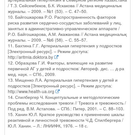
/ Т.З. Сейсембеков, Б.К. Искакова // Астана медициналык
журналы. – 2009. – №1 (53). – С. 47–50.
10. Байгошкарова Р.О. Распространенность факторов
риска развития сердечно-сосудистых заболеваний у лиц,
занятых в административно-управленческом аппарате /
Р.О. Байгошкарова, А.М. Акажанова // Астана медициналық
журналы. – 2009. – №6 (58). – С. 55–57.
11. Бахтина Г.Г. Артериальная гипертензия у подростков
[Электронный ресурс]. – Режим доступа:
http://aritmia.doktora.by
12. Образцова Г.И. Факторы, влияющие на развитие
первичной АГ у детей и подростков: Автореф. дис. … д-ра
мед. наук. – СПб., 2009.
13. Мищенко Л.А. Артериальная гипертензия у детей и
подростков [Электронный ресурс]. – Режим доступа:
http://www.health-ua.org
14. Спилбергер Ч. Концептуальные и методологические
проблемы исследования тревоги // Тревога и тревожность /
Под ред. В.М. Астапова. – СПб.: Питер, 2001. – С. 88–103.
15. Ханин Ю.Л. Краткое руководство к применению шкалы
реактивной и личностной тревожности Ч.Д. Спилбергера /
Ю.Л. Ханин. – Л.: ЛНИИФК, 1976. – 18 с.