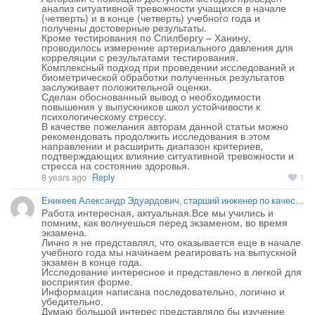
анализ ситуативной тревожности учащихся в начале 
(четверть) и в конце (четверть) учебного года и 
получены достоверные результаты.

Кроме тестирования по Спилбергу – Ханину, 
проводилось измерение артериального давления для 
корреляции с результатами тестирования.

Комплексный подход при проведении исследований и 
биометрической обработки полученных результатов 
заслуживает положительной оценки.

Сделан обоснованный вывод о необходимости 
повышения у выпускников школ устойчивости к 
психологическому стрессу.

В качестве пожелания авторам данной статьи можно 
рекомендовать продолжить исследования в этом 
направлении и расширить диапазон критериев, 
подтверждающих влияние ситуативной тревожности и 
8 years ago
Reply
1
Еникеев Александр Эдуардович, старший инженер по качеству EPAM Kazakhstan г. Караганды Республики Казазстан
Работа интересная, актуальная.Все мы учились и 
помним, как волнуешься перед экзаменом, во время 
экзамена.

Лично я не представлял, что оказывается еще в начале 
учебного года мы начинаем реагировать на выпускной 
экзамен в конце года.

Исследование интересное и представлено в легкой для 
восприятия форме.

Информация написана последовательно, логично и 
убедительно.

Думаю большой интерес представляло бы изучение 