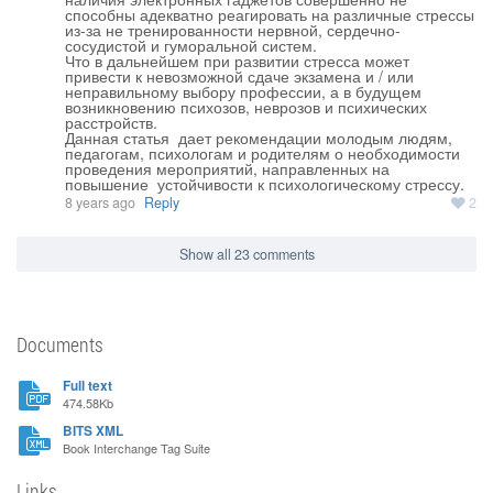
способны адекватно реагировать на различные стрессы 
из-за не тренированности нервной, сердечно-
сосудистой и гуморальной систем.

Что в дальнейшем при развитии стресса может 
привести к невозможной сдаче экзамена и / или 
неправильному выбору профессии, а в будущем  
возникновению психозов, неврозов и психических 
расстройств.

Данная статья  дает рекомендации молодым людям, 
педагогам, психологам и родителям о необходимости 
проведения мероприятий, направленных на 
8 years ago
Reply
2
Show all 23 comments
Documents
Full text
474.58Kb
BITS XML
Book Interchange Tag Suite
Links