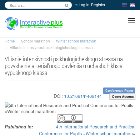
Log in
Register
inc
ра
Home
School marathon
Winter school marathon
Vliianie intensivnosti psikhologicheskogo stressa...
Vliianie intensivnosti psikhologicheskogo stressa na
povyshenie arterial'nogo davleniia u uchashchikhsia
vypusknogo klassa
Conference Paper
DOI:
10.21661/r-469144
Open Access
Published in:
4th International Research and Practical
Conference for Pupils «Winter school marathon»