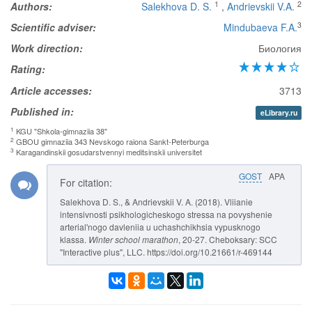
1
2
Authors:
Salekhova D. S.
,
Andrievskii V.A.
3
Scientific adviser:
Mindubaeva F.A.
Work direction:
Биология
Rating:
Article accesses:
3713
Published in:
eLibrary.ru
1
KGU "Shkola-gimnaziia 38"
2
GBOU gimnaziia 343 Nevskogo raiona Sankt-Peterburga
3
Karagandinskii gosudarstvennyi meditsinskii universitet
GOST
APA
For citation:
Salekhova D. S., & Andrievskii V. A. (2018). Vliianie
intensivnosti psikhologicheskogo stressa na povyshenie
arterial'nogo davleniia u uchashchikhsia vypusknogo
klassa.
Winter school marathon
, 20-27. Cheboksary: SCC
"Interactive plus", LLC. https://doi.org/10.21661/r-469144