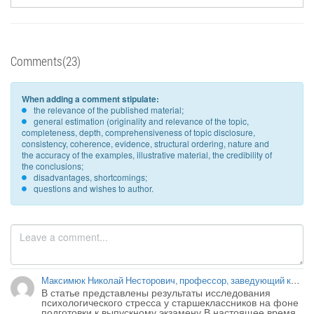
Comments(23)
When adding a comment stipulate:
the relevance of the published material;
general estimation (originality and relevance of the topic,
completeness, depth, comprehensiveness of topic disclosure,
consistency, coherence, evidence, structural ordering, nature and
the accuracy of the examples, illustrative material, the credibility of
the conclusions;
disadvantages, shortcomings;
questions and wishes to author.
Максимюк Николай Несторович, профессор, заведующий кафедрой биологии и биологической химии ФГБОУ ВО «Новгородский государственный университет им. Ярослава Мудрого» г. Великий Новгород Новгородской области
В статье представлены результаты исследования 
психологического стресса у старшеклассников на фоне 
подготовки к выпускному экзамену.В настоящее время 