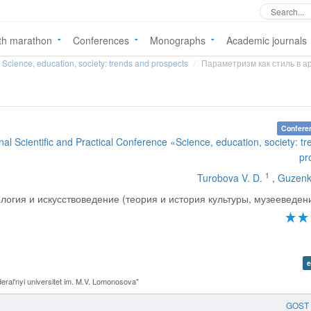
th marathon
Conferences
Monographs
Academic journals
Science, education, society: trends and prospects
Параметризм как стиль в а
Confere
onal Scientific and Practical Conference «Science, education, society: t
pr
1
Turobova V. D.
,
Guzenk
логия и искусствоведение (теория и история культуры, музееведени
e
ral'nyi universitet im. M.V. Lomonosova"
GOST