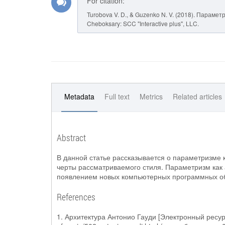
For citation:
Turobova V. D., & Guzenko N. V. (2018). Парамет
Cheboksary: SCC "Interactive plus", LLC.
Metadata
Full text
Metrics
Related articles
Abstract
В данной статье рассказывается о параметризме 
черты рассматриваемого стиля. Параметризм как 
появлением новых компьютерных программных об
References
1. Архитектура Антонио Гауди [Электронный ресурс].