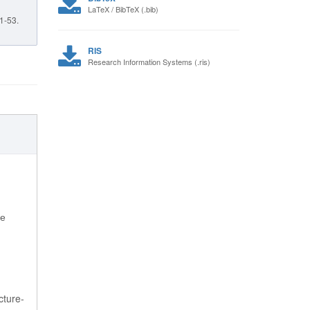
LaTeX / BibTeX (.bib)
51-53.
RIS
Research Information Systems (.ris)
ые
cture-