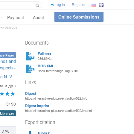
Log in
Register
Online Submissions
Payment
About
рхитектуре
Documents
Full text
nce Paper
286.89Kb
rends and
BITS XML
ospects»
Book Interchange Tag Suite
1
o N. V.
Links
е и др.)
Digest
https://interactive-plus.ru/en/action/522/info
3190
Digest imprint
https://interactive-plus.ru/en/action/522/imprint
Library.ru
Export citation
APA
BibTeX