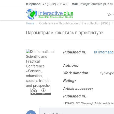
telephone:
+7 (8352) 222-490
Mail:
info@interactive-plus.ru
You
Home
Conference with publication of the collection [RSCI]
Параметризм как стиль в архитектуре
Published in:
IX Internati
Authors:
Work direction:
Культуро
Rating:
Article accesses:
Published in:
1
FGAOU VO "Severnyi (Arkticheskii) fede