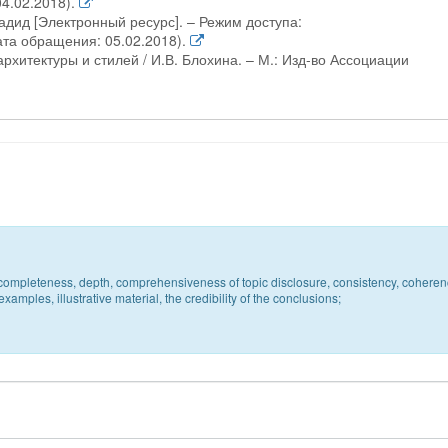
04.02.2018).
адид [Электронный ресурс]. – Режим доступа:
дата обращения: 05.02.2018).
рхитектуры и стилей / И.В. Блохина. – М.: Изд-во Ассоциации
c, completeness, depth, comprehensiveness of topic disclosure, consistency, coheren
xamples, illustrative material, the credibility of the conclusions;