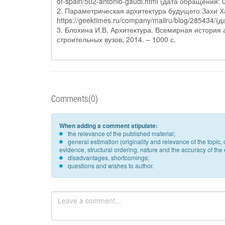
of-spain/502-antonio-gaudi.html (дата обращения: 
2. Параметрическая архитектура будущего Захи Х
https://geektimes.ru/company/mailru/blog/285434/(
3. Блохина И.В. Архитектура. Всемирная история а
строительных вузов, 2014. – 1000 с.
Comments(0)
When adding a comment stipulate:
the relevance of the published material;
general estimation (originality and relevance of the topi
evidence, structural ordering, nature and the accuracy of the e
disadvantages, shortcomings;
questions and wishes to author.