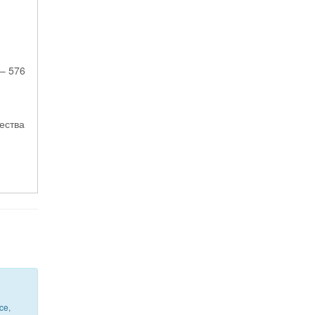
 – 576
ества
ce,