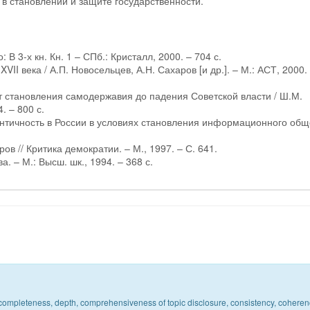
 в становлении и защите государственности.
В 3-х кн. Кн. 1 – СПб.: Кристалл, 2000. – 704 с.
II века / А.П. Новосельцев, А.Н. Сахаров [и др.]. – М.: АСТ, 2000.
т становления самодержавия до падения Советской власти / Ш.М.
. – 800 с.
ентичность в России в условиях становления информационного общ
ов // Критика демократии. – М., 1997. – С. 641.
. – М.: Высш. шк., 1994. – 368 с.
c, completeness, depth, comprehensiveness of topic disclosure, consistency, coheren