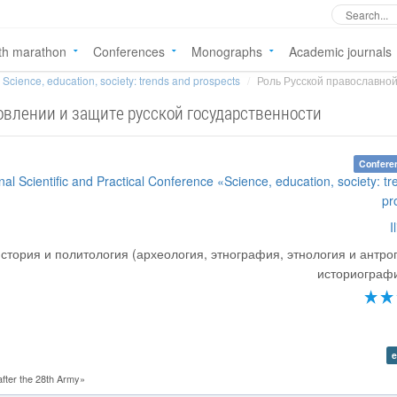
th marathon
Conferences
Monographs
Academic journals
Science, education, society: trends and prospects
Роль Русской православной 
овлении и защите русской государственности
Confere
onal Scientific and Practical Conference «Science, education, society: t
pr
I
стория и политология (археология, этнография, этнология и антро
историографи
e
ter the 28th Army»