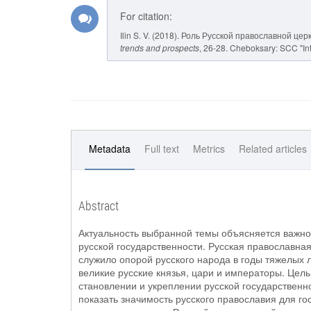
For citation:
Ilin S. V. (2018). Роль Русской православной ц
trends and prospects
, 26-28. Cheboksary: SCC "Int
Metadata
Full text
Metrics
Related articles
Abstract
Актуальность выбранной темы объясняется важной
русской государственности. Русская православна
служило опорой русского народа в годы тяжелых 
великие русские князья, цари и императоры. Цель
становлении и укреплении русской государственн
показать значимость русского православия для го