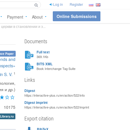
Log in
Register
Online Submissions
Payment
About
церкви в становлении и з...
Documents
Full text
nce Paper
369.1Kb
rends and
BITS XML
ospects»
Book Interchange Tag Suite
1
lin S. V.
Links
пология,
я и др.)
Digest
https://interactive-plus.ru/en/action/522/info
Digest imprint
10175
https://interactive-plus.ru/en/action/522/imprint
Library.ru
Export citation
BibTeX