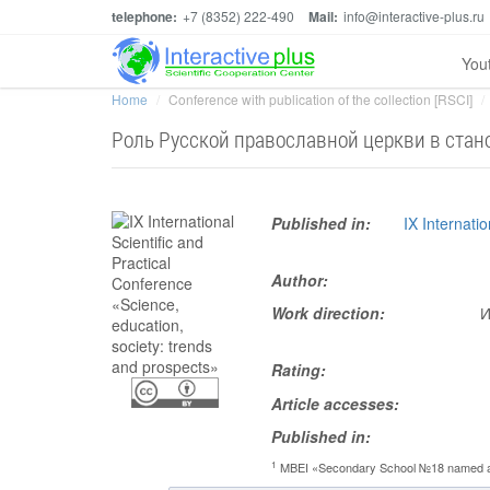
telephone:
+7 (8352) 222-490
Mail:
info@interactive-plus.ru
You
Home
Conference with publication of the collection [RSCI]
Роль Русской православной церкви в стан
Published in:
IX Internati
Author:
Work direction:
И
Rating:
Article accesses:
Published in:
1
MBEI «Secondary School №18 named af