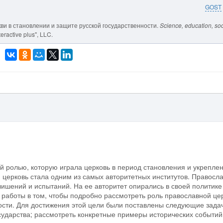
GOST
еркви в становлении и защите русской государственности.
Science, education, soc
eractive plus", LLC.
 ролью, которую играла церковь в период становления и укрепле
я церковь стала одним из самых авторитетных институтов. Правосл
лишений и испытаний. На ее авторитет опирались в своей политике
 работы в том, чтобы подробно рассмотреть роль православной це
ости. Для достижения этой цели были поставлены следующие зада
сударства; рассмотреть конкретные примеры исторических событий,