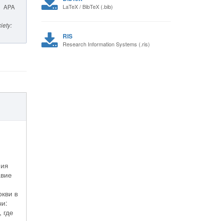
APA
LaTeX / BibTeX (.bib)
iety:
RIS
Research Information Systems (.ris)
ния
авие
ркви в
чи:
 где