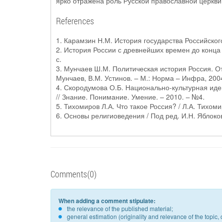
ярко отражена роль Русской православной церкви
References
1. Карамзин Н.М. История государства Российского: 
2. История России с древнейших времен до конца XV
с.
3. Мунчаев Ш.М. Политическая история Россия. О
Мунчаев, В.М. Устинов. – М.: Норма – Инфра, 2004
4. Скородумова О.Б. Национально-культурная ид
// Знание. Понимание. Умение. – 2010. – №4.
5. Тихомиров Л.А. Что такое Россия? / Л.А. Тихомир
6. Основы религиоведения / Под ред. И.Н. Яблокова
Comments(0)
When adding a comment stipulate:
the relevance of the published material;
general estimation (originality and relevance of the topi