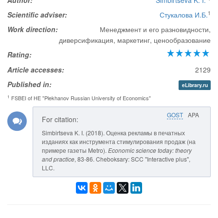
Author:
Simbirtseva K. I.
1
Scientific adviser:
Стукалова И.Б.
Work direction:
Менеджмент и его разновидности,
диверсификация, маркетинг, ценообразование
Rating:
Article accesses:
2129
Published in:
eLibrary.ru
1
FSBEI of HE "Plekhanov Russian University of Economics"
GOST
APA
For citation:
Simbirtseva K. I. (2018). Оценка рекламы в печатных
изданиях как инструмента стимулирования продаж (на
примере газеты Metro).
Economic science today: theory
and practice
, 83-86. Cheboksary: SCC "Interactive plus",
LLC.