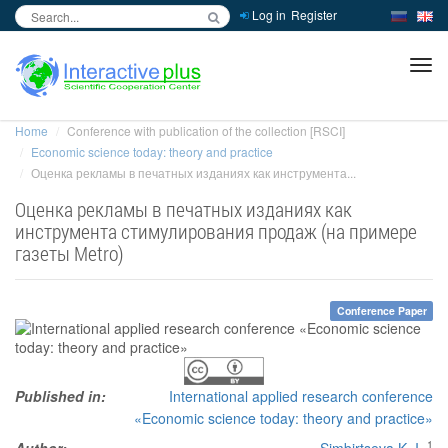
Log in
Register
inc
ра
Home
Conference with publication of the collection [RSCI]
Economic science today: theory and practice
Оценка рекламы в печатных изданиях как инструмента...
Оценка рекламы в печатных изданиях как
инструмента стимулирования продаж (на примере
газеты Metro)
Conference Paper
Published in:
International applied research conference
«Economic science today: theory and practice»
1