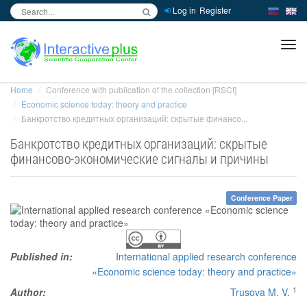
Log in
Register
inc
ра
Home
Conference with publication of the collection [RSCI]
Economic science today: theory and practice
Банкротство кредитных организаций: скрытые финансо...
Банкротство кредитных организаций: скрытые
финансово-экономические сигналы и причины
Conference Paper
Published in:
International applied research conference
«Economic science today: theory and practice»
1
Author:
Trusova M. V.