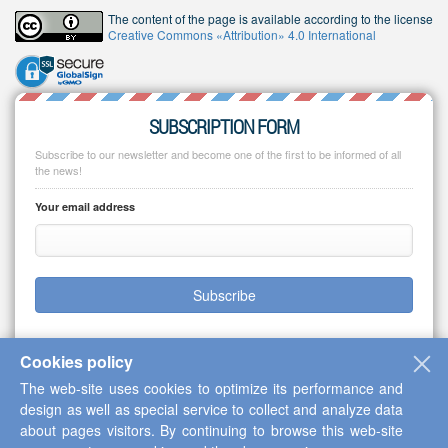
The content of the page is available according to the license
Creative Commons «Attribution» 4.0 International
SUBSCRIPTION FORM
Subscribe to our newsletter and become one of the first to be informed of all
the news!
Your email address
Subscribe
Cookies policy
The web-site uses cookies to optimize its performance and
Copyright © 2013-2026 Scientific Cooperation Center "Interactive Plus"
design as well as special service to collect and analyze data
about pages visitors. By continuing to browse this web-site