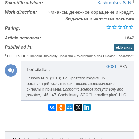
1
Scientific adviser:
Kashurnikov S. N.
Work direction:
Финансы, денежное обращение и кредит,
бюджетная и налоговая политика
Rating:
Article accesses:
1842
Published in:
eLibrary.ru
1
FSFEI of HE "Financial University under the Government of the Russian Federation"
GOST
APA
For citation:
Trusova M. V. (2018). Банкротство кредитных
организаций: скрытые финансово-экономические
сигналы и причины.
Economic science today: theory and
practice
, 145-147. Cheboksary: SCC "Interactive plus", LLC.