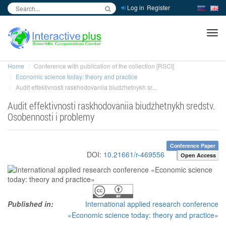
Log in
Register
inc
ра
Home
Conference with publication of the collection [RSCI]
Economic science today: theory and practice
Audit effektivnosti raskhodovaniia biudzhetnykh sr...
Audit effektivnosti raskhodovaniia biudzhetnykh sredstv.
Osobennosti i problemy
Conference Paper
DOI:
10.21661/r-469556
Open Access
Published in:
International applied research conference
«Economic science today: theory and practice»