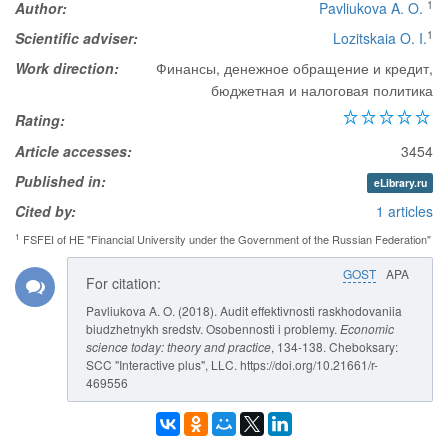
1
Author:
Pavliukova A. O.
1
Scientific adviser:
Lozitskaia O. I.
Work direction:
Финансы, денежное обращение и кредит,
бюджетная и налоговая политика
Rating:
Article accesses:
3454
Published in:
eLibrary.ru
Cited by:
1 articles
1
FSFEI of HE "Financial University under the Government of the Russian Federation"
GOST
APA
For citation:
Pavliukova A. O. (2018). Audit effektivnosti raskhodovaniia
biudzhetnykh sredstv. Osobennosti i problemy.
Economic
science today: theory and practice
, 134-138. Cheboksary:
SCC "Interactive plus", LLC. https://doi.org/10.21661/r-
469556